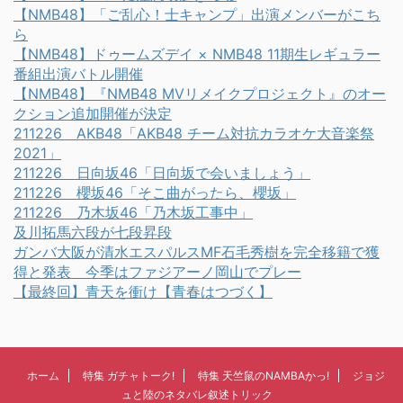
【NMB48】「ご乱心！士キャンプ」出演メンバーがこち
ら
【NMB48】ドゥームズデイ × NMB48 11期生レギュラー
番組出演バトル開催
【NMB48】『NMB48 MVリメイクプロジェクト』のオー
クション追加開催が決定
211226 AKB48「AKB48 チーム対抗カラオケ大音楽祭
2021」
211226 日向坂46「日向坂で会いましょう」
211226 櫻坂46「そこ曲がったら、櫻坂」
211226 乃木坂46「乃木坂工事中」
及川拓馬六段が七段昇段
ガンバ大阪が清水エスパルスMF石毛秀樹を完全移籍で獲
得と発表 今季はファジアーノ岡山でプレー
【最終回】青天を衝け【青春はつづく】
ホーム
特集 ガチャトーク!
特集 天竺鼠のNAMBAかっ!
ジョジ
ュと陸のネタバレ叙述トリック