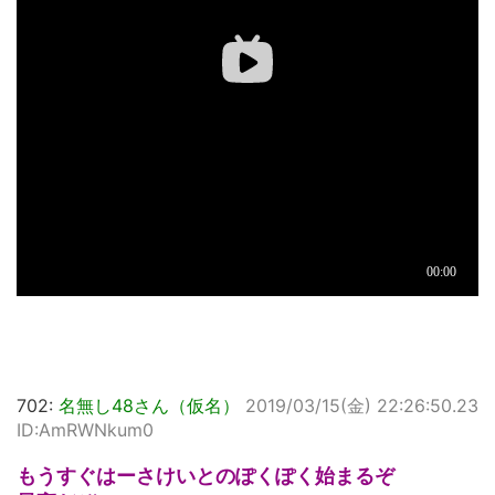
702:
名無し48さん（仮名）
2019/03/15(金) 22:26:50.23
ID:AmRWNkum0
もうすぐはーさけいとのぽくぽく始まるぞ