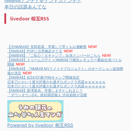
NMB48アンテナ＠ナントカアンテナ
本日の話題あんてな
livedoor 相互RSS
【元NMB48】安部若菜、卒業して早くもお酒解禁
NEW!
【NMB48】POPに注意喚起きてる
NEW!
【NMB48】「ご乱心！士キャンプ」出演メンバーがこちら
NEW!
【NMB48】ドゥームズデイ × NMB48 11期生レギュラー番組出演バトル
開催
NEW!
【NMB48】『NMB48 MVリメイクプロジェクト』のオークション追加開
催が決定
NEW!
【NMB48】8/24(日)新YNNキャンプ開催決定
日本刀とかいう過大評価され過ぎなボンクラ武器ｗｗｗｗｗｗ
日本刀とかいう過大評価され過ぎなボンクラ武器ｗｗｗｗｗｗ
【NMB48】新澤菜央、卒業します←これまじ？
『ダウンタウンDX』絶好調芸能人 渋谷凪咲が活躍
Powered by livedoor 相互RSS