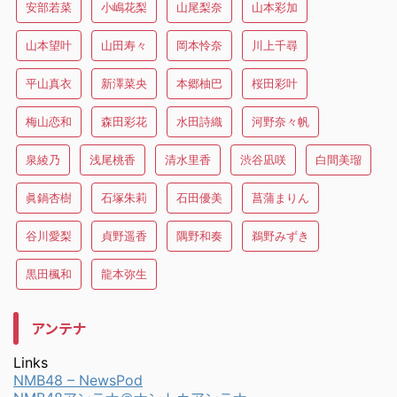
安部若菜
小嶋花梨
山尾梨奈
山本彩加
山本望叶
山田寿々
岡本怜奈
川上千尋
平山真衣
新澤菜央
本郷柚巴
桜田彩叶
梅山恋和
森田彩花
水田詩織
河野奈々帆
泉綾乃
浅尾桃香
清水里香
渋谷凪咲
白間美瑠
眞鍋杏樹
石塚朱莉
石田優美
菖蒲まりん
谷川愛梨
貞野遥香
隅野和奏
鵜野みずき
黒田楓和
龍本弥生
アンテナ
Links
NMB48 – NewsPod