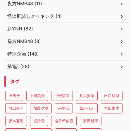
夜方NMB48 (11)
怪談肝試しクッキング (4)
新YNN (82)
昼方NMB48 (8)
特別企画 (148)
第1話 (28)
タグ
上西怜
中川美音
中野美来
井尻晏菜
出口結菜
前田令子
加藤夕夏
南羽諒
原かれん
吉田朱里
坂本夏海
堀詩音
塩月希依音
安田桃寧