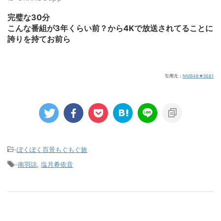
完璧な30分
こんな番組が3年くらい前？から4Kで放送されてることに
誇りを持てお前ら
引用元：
NMB48★5681
-
ぽくぽく百景もぐもぐ旅
-
南羽諒
,
塩月希依音