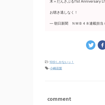
木＝だんさぶる!1st Anniversary LI
お聴き逃しなく！
— 朝日新聞 ＮＭＢ４８連載担当 (@a
-
10分しかないッ！
-
小嶋花梨
comment