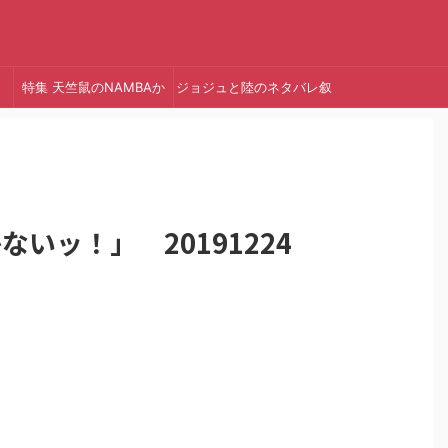
特集 天竺鼠のNAMBAか
ジョジュと陸のネタバレ叙
っ!
述トリック
ないッ！」 20191224