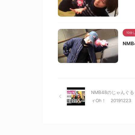
10分
NMB
NMB48のじゃんぐる
ィOh！ 20191223