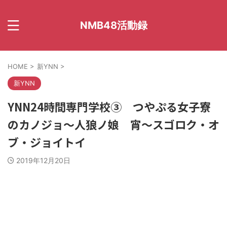
NMB48活動録
HOME
>
新YNN
>
新YNN
YNN24時間専門学校③ つやぷる女子寮
のカノジョ～人狼ノ娘 宵～スゴロク・オ
ブ・ジョイトイ
2019年12月20日