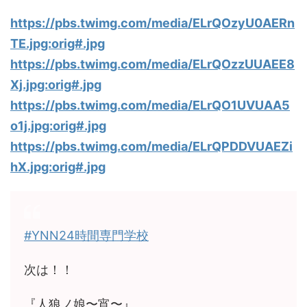
https://pbs.twimg.com/media/ELrQOzyU0AERn
TE.jpg:orig#.jpg
https://pbs.twimg.com/media/ELrQOzzUUAEE8
Xj.jpg:orig#.jpg
https://pbs.twimg.com/media/ELrQO1UVUAA5
o1j.jpg:orig#.jpg
https://pbs.twimg.com/media/ELrQPDDVUAEZi
hX.jpg:orig#.jpg
#YNN24時間専門学校
次は！！
『人狼ノ娘〜宵〜』