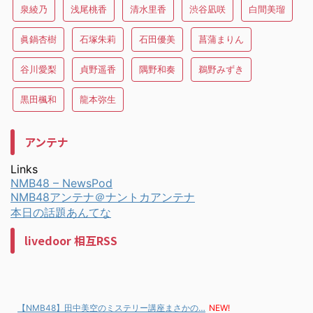
泉綾乃
浅尾桃香
清水里香
渋谷凪咲
白間美瑠
眞鍋杏樹
石塚朱莉
石田優美
菖蒲まりん
谷川愛梨
貞野遥香
隅野和奏
鵜野みずき
黒田楓和
龍本弥生
アンテナ
Links
NMB48 – NewsPod
NMB48アンテナ＠ナントカアンテナ
本日の話題あんてな
livedoor 相互RSS
【NMB48】田中美空のミステリー講座まさかの…
NEW!