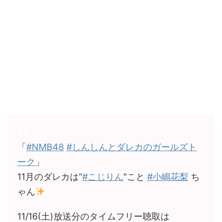
「
#NMB48
#しんしんとダレカのガールズト
ーク
」
11月のダレカは“
#こじりん
"こと
#小嶋花梨
ち
ゃん
11/16(土)放送分のタイムフリー聴取は