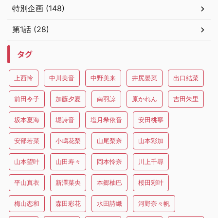
特別企画 (148)
第1話 (28)
タグ
上西怜
中川美音
中野美来
井尻晏菜
出口結菜
前田令子
加藤夕夏
南羽諒
原かれん
吉田朱里
坂本夏海
堀詩音
塩月希依音
安田桃寧
安部若菜
小嶋花梨
山尾梨奈
山本彩加
山本望叶
山田寿々
岡本怜奈
川上千尋
平山真衣
新澤菜央
本郷柚巴
桜田彩叶
梅山恋和
森田彩花
水田詩織
河野奈々帆