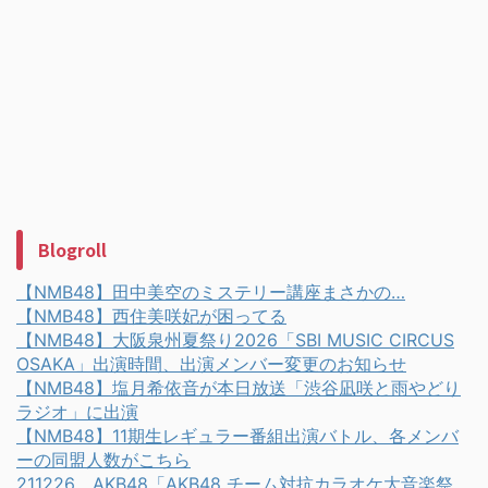
Blogroll
【NMB48】田中美空のミステリー講座まさかの…
【NMB48】西住美咲妃が困ってる
【NMB48】大阪泉州夏祭り2026「SBI MUSIC CIRCUS
OSAKA」出演時間、出演メンバー変更のお知らせ
【NMB48】塩月希依音が本日放送「渋谷凪咲と雨やどり
ラジオ」に出演
【NMB48】11期生レギュラー番組出演バトル、各メンバ
ーの同盟人数がこちら
211226 AKB48「AKB48 チーム対抗カラオケ大音楽祭