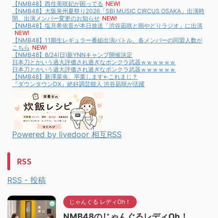
【NMB48】西住美咲妃が困ってる
NEW!
【NMB48】大阪泉州夏祭り2026「SBI MUSIC CIRCUS OSAKA」出演時
間、出演メンバー変更のお知らせ
NEW!
【NMB48】塩月希依音が本日放送「渋谷凪咲と雨やどりラジオ」に出演
NEW!
【NMB48】11期生レギュラー番組出演バトル、各メンバーの同盟人数が
こちら
NEW!
【NMB48】8/24(日)新YNNキャンプ開催決定
日本刀とかいう過大評価され過ぎなボンクラ武器ｗｗｗｗｗｗ
日本刀とかいう過大評価され過ぎなボンクラ武器ｗｗｗｗｗｗ
【NMB48】新澤菜央、卒業します←これまじ？
『ダウンタウンDX』絶好調芸能人 渋谷凪咲が活躍
Powered by livedoor 相互RSS
RSS
RSS - 投稿
じゃんぐる レディOh！
NMB48のじゃんぐるレディOh！