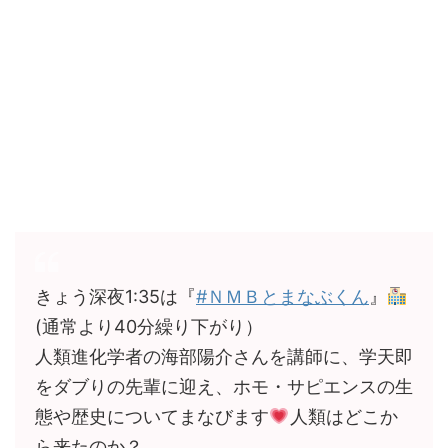
きょう深夜1:35は『
#ＮＭＢとまなぶくん
』
(通常より40分繰り下がり）
人類進化学者の海部陽介さんを講師に、学天即
をダブりの先輩に迎え、ホモ・サピエンスの生
態や歴史についてまなびます
人類はどこか
ら来たのか？