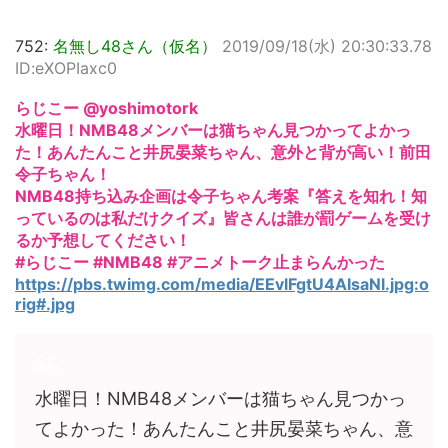
752:
名無し48さん（仮名）
2019/09/18(水) 20:30:33.78
ID:eXOPIaxc0
らじこー @yoshimotork
水曜日！NMB48メンバーは猫ちゃん見つかってよかっ
た！あんたんこと井尻晏菜ちゃん、意外と背が高い！前田
令子ちゃん！
NMB48持ち込み企画は令子ちゃん考案『答えを知れ！知
っているのは私だけクイズ』皆さんは誰が罰ゲームを受け
るか予想してください！
#らじこー #NMB48 #アニメトーク止まらんかった
https://pbs.twimg.com/media/EEvlFgtU4AIsaNl.jpg:o
rig#.jpg
水曜日！NMB48メンバーは猫ちゃん見つかっ
てよかった！あんたんこと井尻晏菜ちゃん、意