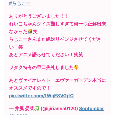
#らじこー
ありがとうございました！！
れいこちゃんクイズ難しすぎて何一つ正解出来
なかった
笑
らじこーさんまた絶対リベンジさせてくださ
い！笑
あとアニメ語らせてください！笑笑
ヲタク特有の早口失礼しました
あとヴァイオレット・エヴァーガーデン本当に
オススメですので！
pic.twitter.com/tWgE8VGjfO
— 井尻 晏菜
(@ijirianna0120)
September