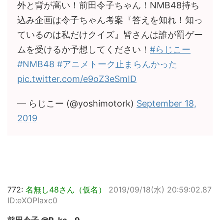
外と背が高い！前田令子ちゃん！NMB48持ち
込み企画は令子ちゃん考案『答えを知れ！知っ
ているのは私だけクイズ』皆さんは誰が罰ゲー
ムを受けるか予想してください！
#らじこー
#NMB48
#アニメトーク止まらんかった
pic.twitter.com/e9oZ3eSmID
— らじこー (@yoshimotork)
September 18,
2019
772:
名無し48さん（仮名）
2019/09/18(水) 20:59:02.87
ID:eXOPIaxc0