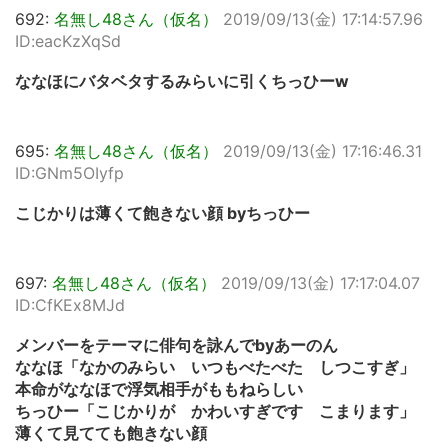
692:
名無し48さん（仮名）
2019/09/13(金) 17:14:57.96
ID:eacKzXqSd
ななほにバタベタするみらいに引くちっひーw
695:
名無し48さん（仮名）
2019/09/13(金) 17:16:46.31
ID:GNm5OIyfp
こじかりは薄くて飽きない顔 byちっひー
697:
名無し48さん（仮名）
2019/09/13(金) 17:17:04.07
ID:CfKEx8MJd
メンバーをテーマに俳句を詠んでbyあーのん
ななほ「なかのみらい いつもべたべた しつこすぎ」
本命がななほで浮気相手がももねらしい
ちっひー「こじかりが かわいすぎです こまります」
薄くて見てても飽きない顔