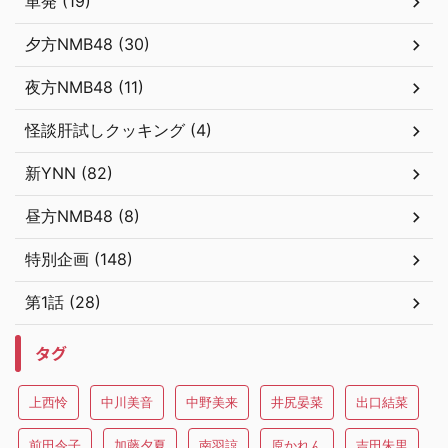
単発 (19)
夕方NMB48 (30)
夜方NMB48 (11)
怪談肝試しクッキング (4)
新YNN (82)
昼方NMB48 (8)
特別企画 (148)
第1話 (28)
タグ
上西怜
中川美音
中野美来
井尻晏菜
出口結菜
前田令子
加藤夕夏
南羽諒
原かれん
吉田朱里