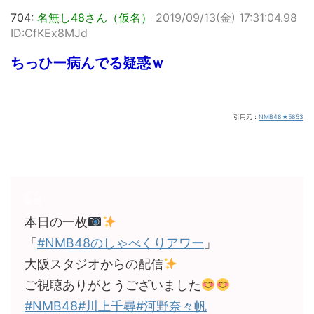
704:
名無し48さん（仮名）
2019/09/13(金) 17:31:04.98
ID:CfKEx8MJd
ちっひー病んでる疑惑ｗ
引用元：
NMB48★5853
本日の一枚
「
#NMB48のしゃべくりアワー
」
大阪スタジオからの配信
ご視聴ありがとうございました
#NMB48
#川上千尋
#河野奈々帆