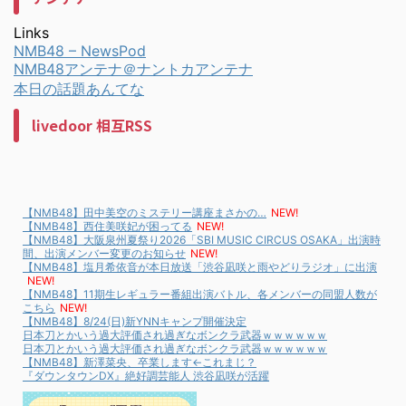
Links
NMB48 – NewsPod
NMB48アンテナ＠ナントカアンテナ
本日の話題あんてな
livedoor 相互RSS
【NMB48】田中美空のミステリー講座まさかの…
NEW!
【NMB48】西住美咲妃が困ってる
NEW!
【NMB48】大阪泉州夏祭り2026「SBI MUSIC CIRCUS OSAKA」出演時
間、出演メンバー変更のお知らせ
NEW!
【NMB48】塩月希依音が本日放送「渋谷凪咲と雨やどりラジオ」に出演
NEW!
【NMB48】11期生レギュラー番組出演バトル、各メンバーの同盟人数が
こちら
NEW!
【NMB48】8/24(日)新YNNキャンプ開催決定
日本刀とかいう過大評価され過ぎなボンクラ武器ｗｗｗｗｗｗ
日本刀とかいう過大評価され過ぎなボンクラ武器ｗｗｗｗｗｗ
【NMB48】新澤菜央、卒業します←これまじ？
『ダウンタウンDX』絶好調芸能人 渋谷凪咲が活躍