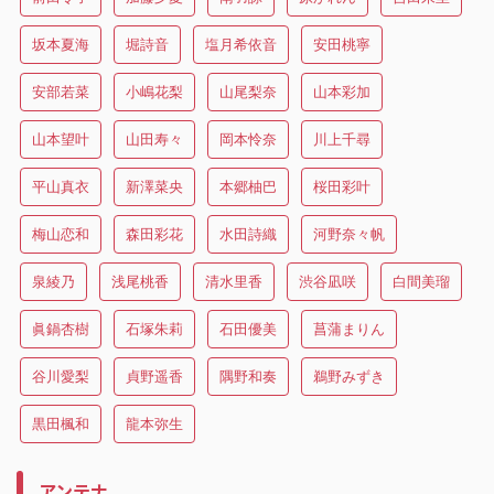
坂本夏海
堀詩音
塩月希依音
安田桃寧
安部若菜
小嶋花梨
山尾梨奈
山本彩加
山本望叶
山田寿々
岡本怜奈
川上千尋
平山真衣
新澤菜央
本郷柚巴
桜田彩叶
梅山恋和
森田彩花
水田詩織
河野奈々帆
泉綾乃
浅尾桃香
清水里香
渋谷凪咲
白間美瑠
眞鍋杏樹
石塚朱莉
石田優美
菖蒲まりん
谷川愛梨
貞野遥香
隅野和奏
鵜野みずき
黒田楓和
龍本弥生
アンテナ