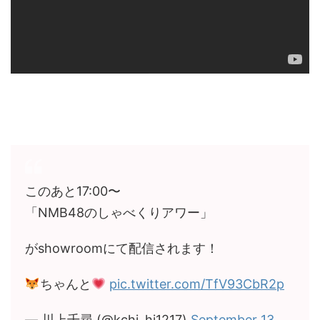
このあと17:00〜
「NMB48のしゃべくりアワー」
がshowroomにて配信されます！
ちゃんと
pic.twitter.com/TfV93CbR2p
— 川上千尋 (@kchi_hi1217)
September 13,