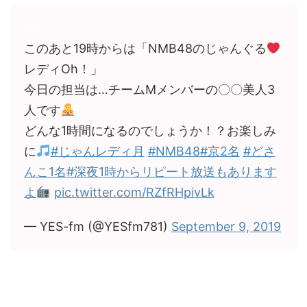
このあと19時からは「NMB48のじゃんぐる
レディOh！」
今日の担当は…チームMメンバーの〇〇美人3
人です
どんな1時間になるのでしょうか！？お楽しみ
に
#じゃんレディ月
#NMB48
#京2名
#どさ
んこ1名
#深夜1時からリピート放送もあります
よ
pic.twitter.com/RZfRHpivLk
— YES-fm (@YESfm781)
September 9, 2019