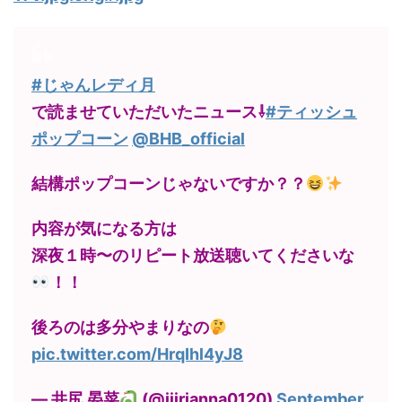
#じゃんレディ月
で読ませていただいたニュース⇩
#ティッシュ
ポップコーン
@BHB_official
結構ポップコーンじゃないですか？？
内容が気になる方は
深夜１時〜のリピート放送聴いてくださいな
！！
後ろのは多分やまりなの
pic.twitter.com/HrqIhl4yJ8
— 井尻 晏菜
(@ijirianna0120)
September