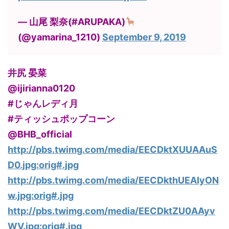
— 山尾 梨奈(#ARUPAKA)
(@yamarina_1210)
September 9, 2019
井尻 晏菜
@ijirianna0120
#じゃんレディ月
#ティッシュポップコーン
@BHB_official
http://pbs.twimg.com/media/EECDktXUUAAuS
D0.jpg:orig#.jpg
http://pbs.twimg.com/media/EECDkthUEAIyON
w.jpg:orig#.jpg
http://pbs.twimg.com/media/EECDktZU0AAyv
WV.jpg:orig#.jpg