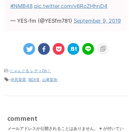
#NMB48
pic.twitter.com/y6RoZHhnD4
— YES-fm (@YESfm781)
September 9, 2019
-
じゃんぐる レディOh！
-
井尻晏菜
,
堀詩音
,
山尾梨奈
comment
メールアドレスが公開されることはありません。
※
が付いてい