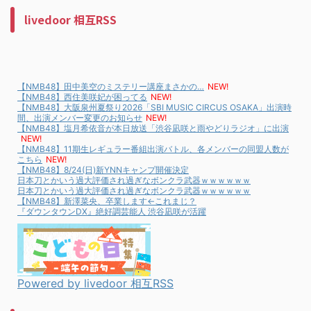
livedoor 相互RSS
【NMB48】田中美空のミステリー講座まさかの…
NEW!
【NMB48】西住美咲妃が困ってる
NEW!
【NMB48】大阪泉州夏祭り2026「SBI MUSIC CIRCUS OSAKA」出演時
間、出演メンバー変更のお知らせ
NEW!
【NMB48】塩月希依音が本日放送「渋谷凪咲と雨やどりラジオ」に出演
NEW!
【NMB48】11期生レギュラー番組出演バトル、各メンバーの同盟人数が
こちら
NEW!
【NMB48】8/24(日)新YNNキャンプ開催決定
日本刀とかいう過大評価され過ぎなボンクラ武器ｗｗｗｗｗｗ
日本刀とかいう過大評価され過ぎなボンクラ武器ｗｗｗｗｗｗ
【NMB48】新澤菜央、卒業します←これまじ？
『ダウンタウンDX』絶好調芸能人 渋谷凪咲が活躍
Powered by livedoor 相互RSS