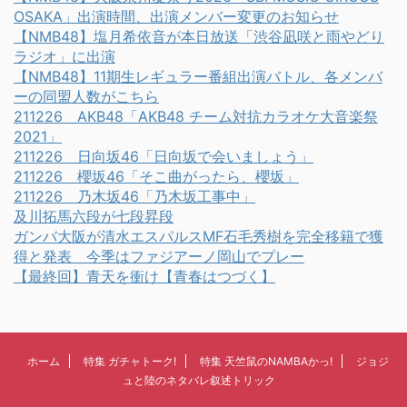
OSAKA」出演時間、出演メンバー変更のお知らせ
【NMB48】塩月希依音が本日放送「渋谷凪咲と雨やどり
ラジオ」に出演
【NMB48】11期生レギュラー番組出演バトル、各メンバ
ーの同盟人数がこちら
211226 AKB48「AKB48 チーム対抗カラオケ大音楽祭
2021」
211226 日向坂46「日向坂で会いましょう」
211226 櫻坂46「そこ曲がったら、櫻坂」
211226 乃木坂46「乃木坂工事中」
及川拓馬六段が七段昇段
ガンバ大阪が清水エスパルスMF石毛秀樹を完全移籍で獲
得と発表 今季はファジアーノ岡山でプレー
【最終回】青天を衝け【青春はつづく】
ホーム
特集 ガチャトーク!
特集 天竺鼠のNAMBAかっ!
ジョジ
ュと陸のネタバレ叙述トリック