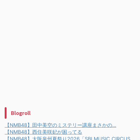
Blogroll
【NMB48】田中美空のミステリー講座まさかの…
【NMB48】西住美咲妃が困ってる
【NMB48】大阪泉州夏祭り2026「SBI MUSIC CIRCUS