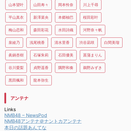
山本望叶
山田寿々
岡本怜奈
川上千尋
平山真衣
新澤菜央
本郷柚巴
桜田彩叶
梅山恋和
森田彩花
水田詩織
河野奈々帆
泉綾乃
浅尾桃香
清水里香
渋谷凪咲
白間美瑠
眞鍋杏樹
石塚朱莉
石田優美
菖蒲まりん
谷川愛梨
貞野遥香
隅野和奏
鵜野みずき
黒田楓和
龍本弥生
アンテナ
Links
NMB48 – NewsPod
NMB48アンテナ＠ナントカアンテナ
本日の話題あんてな