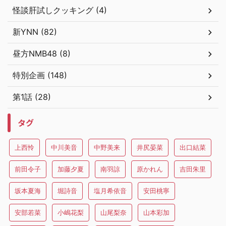
怪談肝試しクッキング (4)
新YNN (82)
昼方NMB48 (8)
特別企画 (148)
第1話 (28)
タグ
上西怜
中川美音
中野美来
井尻晏菜
出口結菜
前田令子
加藤夕夏
南羽諒
原かれん
吉田朱里
坂本夏海
堀詩音
塩月希依音
安田桃寧
安部若菜
小嶋花梨
山尾梨奈
山本彩加