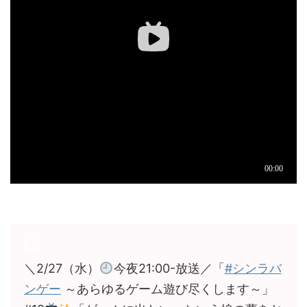
＼2/27（水）
今夜21:00-放送／「
#シンラバ
ンゲー
～あらゆるゲーム遊び尽くします～」