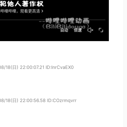
8/18(日) 22:00:07.21 ID:InrCvaEX0
08/18(日) 22:00:56.58 ID:COzrmqvrr