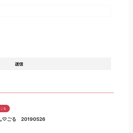
んごる
♡ごる 20190526