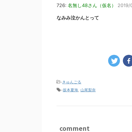
726:
名無し48さん（仮名）
2019/
なみみ泣かんとって
-
きゅんごる
-
坂本夏海
,
山尾梨奈
comment