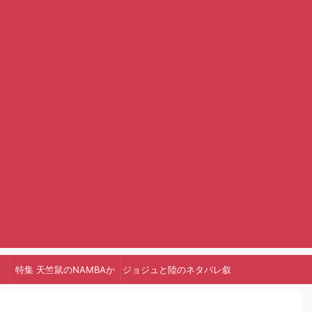
特集 天竺鼠のNAMBAか
ジョジュと陸のネタバレ叙
っ!
述トリック