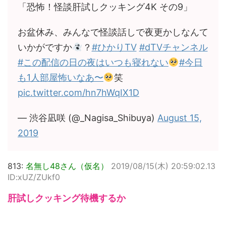
「恐怖！怪談肝試しクッキング4K その9」
お盆休み、みんなで怪談話しで夜更かしなんて
いかがですか
？
#ひかりTV
#dTVチャンネル
#この配信の日の夜はいつも寝れない
#今日
も1人部屋怖いなあ〜
笑
pic.twitter.com/hn7hWqIX1D
— 渋谷凪咲 (@_Nagisa_Shibuya)
August 15,
2019
813:
名無し48さん（仮名）
2019/08/15(木) 20:59:02.13
ID:xUZ/ZUkf0
肝試しクッキング待機するか