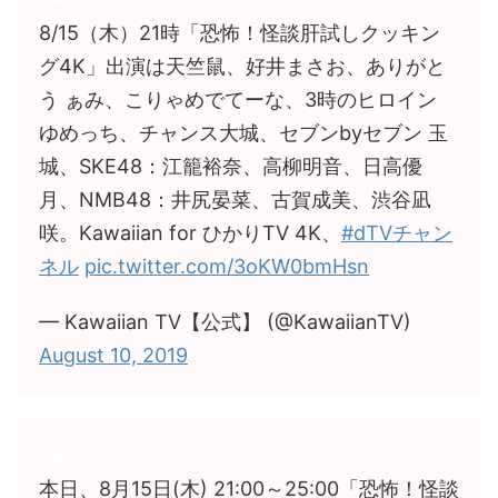
8/15（木）21時「恐怖！怪談肝試しクッキン
グ4K」出演は天竺鼠、好井まさお、ありがと
う ぁみ、こりゃめでてーな、3時のヒロイン
ゆめっち、チャンス大城、セブンbyセブン 玉
城、SKE48：江籠裕奈、高柳明音、日高優
月、NMB48：井尻晏菜、古賀成美、渋谷凪
咲。Kawaiian for ひかりTV 4K、
#dTVチャン
ネル
pic.twitter.com/3oKW0bmHsn
— Kawaiian TV【公式】 (@KawaiianTV)
August 10, 2019
本日、8月15日(木) 21:00～25:00「恐怖！怪談