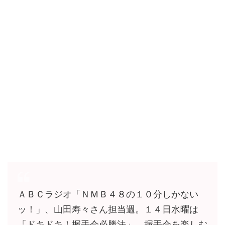
ＡＢＣラジオ「ＮＭＢ４８の１０分しかない
ッ！」、山田寿々さん担当週。１４日水曜は
「ドキドキ！握手会必勝法」。握手会を楽しむ