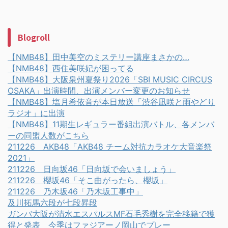
Blogroll
【NMB48】田中美空のミステリー講座まさかの…
【NMB48】西住美咲妃が困ってる
【NMB48】大阪泉州夏祭り2026「SBI MUSIC CIRCUS
OSAKA」出演時間、出演メンバー変更のお知らせ
【NMB48】塩月希依音が本日放送「渋谷凪咲と雨やどり
ラジオ」に出演
【NMB48】11期生レギュラー番組出演バトル、各メンバ
ーの同盟人数がこちら
211226 AKB48「AKB48 チーム対抗カラオケ大音楽祭
2021」
211226 日向坂46「日向坂で会いましょう」
211226 櫻坂46「そこ曲がったら、櫻坂」
211226 乃木坂46「乃木坂工事中」
及川拓馬六段が七段昇段
ガンバ大阪が清水エスパルスMF石毛秀樹を完全移籍で獲
得と発表 今季はファジアーノ岡山でプレー