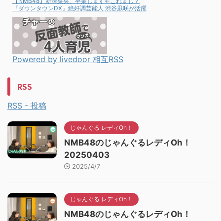
【NMB48】新澤菜央、卒業します←これまじ？
『ダウンタウンDX』絶好調芸能人 渋谷凪咲が活躍
Powered by livedoor 相互RSS
RSS
RSS - 投稿
じゃんぐる レディOh！
NMB48のじゃんぐるレディOh！
20250403
2025/4/7
じゃんぐる レディOh！
NMB48のじゃんぐるレディOh！