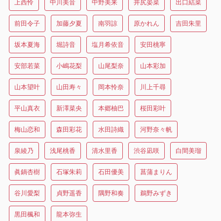
上西怜
中川美音
中野美来
井尻晏菜
出口結菜
前田令子
加藤夕夏
南羽諒
原かれん
吉田朱里
坂本夏海
堀詩音
塩月希依音
安田桃寧
安部若菜
小嶋花梨
山尾梨奈
山本彩加
山本望叶
山田寿々
岡本怜奈
川上千尋
平山真衣
新澤菜央
本郷柚巴
桜田彩叶
梅山恋和
森田彩花
水田詩織
河野奈々帆
泉綾乃
浅尾桃香
清水里香
渋谷凪咲
白間美瑠
眞鍋杏樹
石塚朱莉
石田優美
菖蒲まりん
谷川愛梨
貞野遥香
隅野和奏
鵜野みずき
黒田楓和
龍本弥生