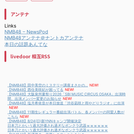
アンテナ
Links
NMB48 – NewsPod
NMB48アンテナ＠ナントカアンテナ
本日の話題あんてな
livedoor 相互RSS
【NMB48】田中美空のミステリー講座まさかの…
NEW!
【NMB48】西住美咲妃が困ってる
NEW!
【NMB48】大阪泉州夏祭り2026「SBI MUSIC CIRCUS OSAKA」出演時
間、出演メンバー変更のお知らせ
NEW!
【NMB48】塩月希依音が本日放送「渋谷凪咲と雨やどりラジオ」に出演
NEW!
【NMB48】11期生レギュラー番組出演バトル、各メンバーの同盟人数が
こちら
NEW!
【NMB48】8/24(日)新YNNキャンプ開催決定
日本刀とかいう過大評価され過ぎなボンクラ武器ｗｗｗｗｗｗ
日本刀とかいう過大評価され過ぎなボンクラ武器ｗｗｗｗｗｗ