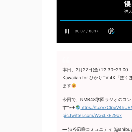
本日、2月22日(金) 22:30~23:00
Kawaiian for ひかりTV 4
ます
今回で、NMB48学園ラジオのコ
す*⋆✈︎
https://t.co/xCIpeV4hUB
pic.twitter.com/WGxLkE29ox
— 渋谷凪咲コミュニティ (@shibuy