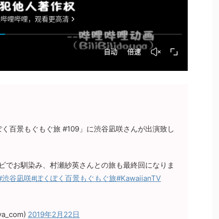
K「ぽくぽく百景もぐもぐ旅 #109」に渋谷凪咲さんが出演致し
ンビでお馴染み、村瀬紗英さんとの旅も最終回になりま
#渋谷凪咲
#ぽくぽく百景もぐもぐ旅
#KawaiianTV
a_com)
2019年2月22日