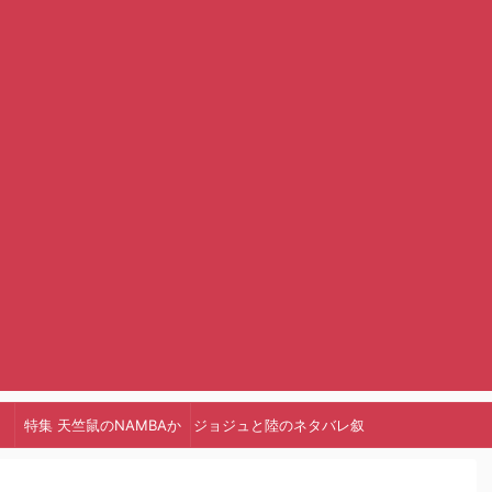
特集 天竺鼠のNAMBAか
ジョジュと陸のネタバレ叙
っ!
述トリック