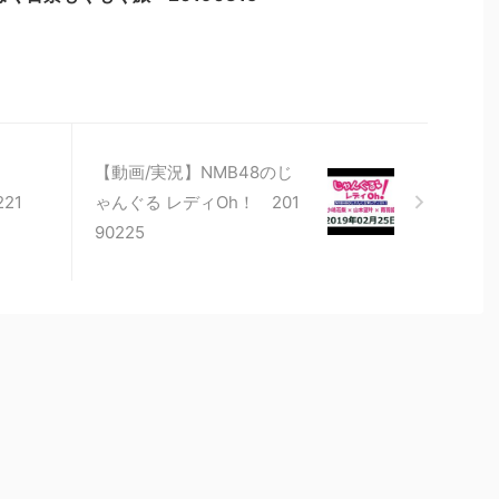
【動画/実況】NMB48のじ
21
ゃんぐる レディOh！ 201
90225