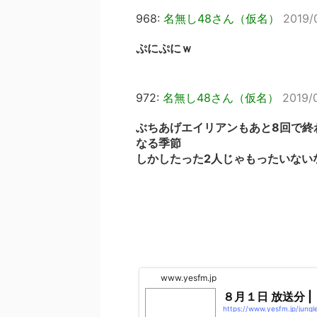
968:
名無し48さん（仮名）
2019/
ぷにぷにｗ
972:
名無し48さん（仮名）
2019/
ぶちあげエイリアンもあと8回で終
なる季節
しかしたった2人じゃもったいない
www.yesfm.jp
８月１日 放送分 |
https://www.yesfm.jp/j