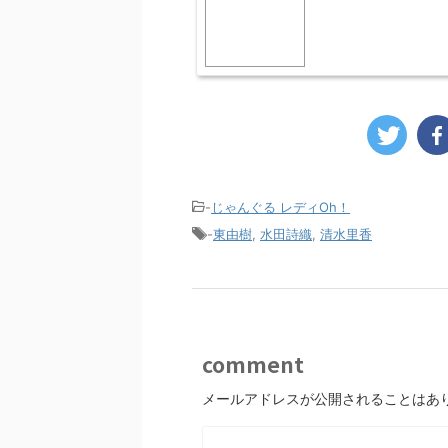
-
じゃんぐる レディOh！
-
東由樹
,
水田詩織
,
清水里香
comment
メールアドレスが公開されることはあ