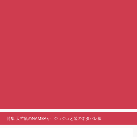
特集 天竺鼠のNAMBAか
ジョジュと陸のネタバレ叙
っ!
述トリック