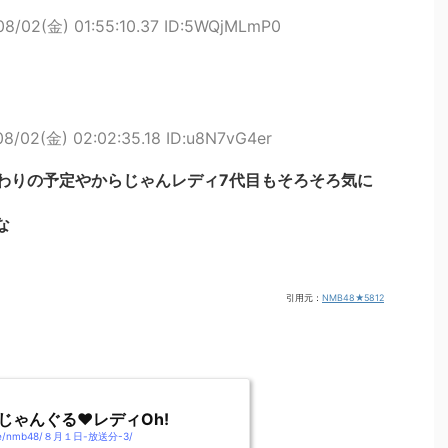
08/02(金) 01:55:10.37 ID:5WQjMLmP0
08/02(金) 02:02:35.18 ID:u8N7vG4er
わりの予定やからじゃんレディ7代目もそろそろ気に
な
引用元：
NMB48★5812
 じゃんぐる♥レディOh!
ungle/nmb48/８月１日-放送分-3/