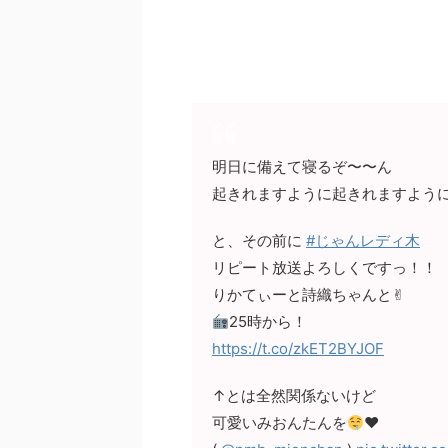
明日に備えて寝るぞ〜〜ん
起きれますように起きれますよう
と、その前に
#じゃんレディ木
リピート放送よろしくですっ！！
りかてぃーと詩織ちゃんと✌︎
25時から！
https://t.co/zkET2BYJOF
↑とは全然関係ないけど
可愛いみおんたんを
❤︎