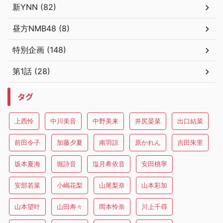
新YNN (82)
昼方NMB48 (8)
特別企画 (148)
第1話 (28)
タグ
上西怜
中川美音
中野美来
井尻晏菜
出口結菜
前田令子
加藤夕夏
南羽諒
原かれん
吉田朱里
坂本夏海
堀詩音
塩月希依音
安田桃寧
安部若菜
小嶋花梨
山尾梨奈
山本彩加
山本望叶
山田寿々
岡本怜奈
川上千尋