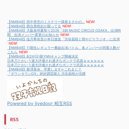
【NMB48】田中美空のミステリー講座まさかの…
NEW!
【NMB48】西住美咲妃が困ってる
NEW!
【NMB48】大阪泉州夏祭り2026「SBI MUSIC CIRCUS OSAKA」出演時
間、出演メンバー変更のお知らせ
NEW!
【NMB48】塩月希依音が本日放送「渋谷凪咲と雨やどりラジオ」に出演
NEW!
【NMB48】11期生レギュラー番組出演バトル、各メンバーの同盟人数が
こちら
NEW!
【NMB48】8/24(日)新YNNキャンプ開催決定
日本刀とかいう過大評価され過ぎなボンクラ武器ｗｗｗｗｗｗ
日本刀とかいう過大評価され過ぎなボンクラ武器ｗｗｗｗｗｗ
【NMB48】新澤菜央、卒業します←これまじ？
『ダウンタウンDX』絶好調芸能人 渋谷凪咲が活躍
Powered by livedoor 相互RSS
RSS