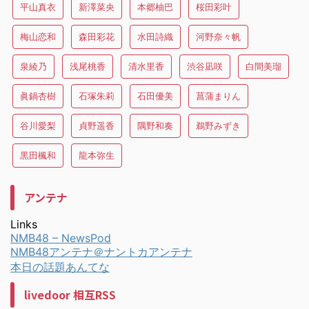
平山真衣
新澤菜央
本郷柚巴
桜田彩叶
梅山恋和
森田彩花
水田詩織
河野奈々帆
泉綾乃
浅尾桃香
清水里香
渋谷凪咲
白間美瑠
眞鍋杏樹
石塚朱莉
石田優美
菖蒲まりん
谷川愛梨
貞野遥香
隅野和奏
鵜野みずき
黒田楓和
龍本弥生
アンテナ
Links
NMB48 – NewsPod
NMB48アンテナ＠ナントカアンテナ
本日の話題あんてな
livedoor 相互RSS