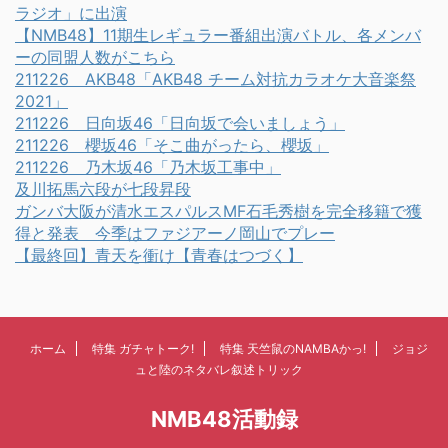
ラジオ」に出演
【NMB48】11期生レギュラー番組出演バトル、各メンバ
ーの同盟人数がこちら
211226 AKB48「AKB48 チーム対抗カラオケ大音楽祭
2021」
211226 日向坂46「日向坂で会いましょう」
211226 櫻坂46「そこ曲がったら、櫻坂」
211226 乃木坂46「乃木坂工事中」
及川拓馬六段が七段昇段
ガンバ大阪が清水エスパルスMF石毛秀樹を完全移籍で獲
得と発表 今季はファジアーノ岡山でプレー
【最終回】青天を衝け【青春はつづく】
ホーム
特集 ガチャトーク!
特集 天竺鼠のNAMBAかっ!
ジョジ
ュと陸のネタバレ叙述トリック
NMB48活動録