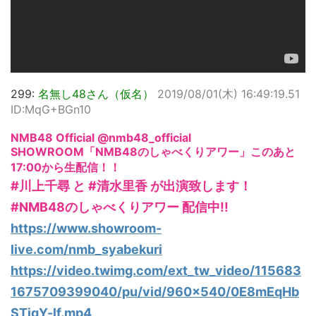
299:
名無し48さん（仮名）
2019/08/01(木) 16:49:19.51
ID:MqG+BGn10
NMB48 Official @nmb48_official
SHOWROOM「NMB48のしゃべくりアワー」このあと
17:00から生配信！！
#川上千尋 と #清水里香 が出演致します！
#NMB48のしゃべくりアワー 配信中!!
https://www.showroom-
live.com/nmb_syabekuri
https://video.twimg.com/ext_tw_video/115683
1675709399040/pu/vid/960x540/0E8mEqHb
STigY-lf.mp4