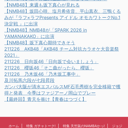
【NMB48】来週も坂下真心が見れる
【NMB48】坂田心咲、塩月希依音、平山真衣、三鴨くる
みが『ラフ×ラフPresents アイドル オモカワトークNo.1
決定戦 』に出演
【NMB48】NMB48が「SPARK 2026 in
YAMANAKAKO」に出演
【NMB48】坂下真心期待できそう
211226 AKB48「AKB48 チーム対抗カラオケ大音楽祭
2021」
211226 日向坂46「日向坂で会いましょう」
211226 櫻坂46「そこ曲がったら、櫻坂」
211226 乃木坂46「乃木坂工事中」
及川拓馬六段が七段昇段
ガンバ大阪が清水エスパルスMF石毛秀樹を完全移籍で獲
得と発表 今季はファジアーノ岡山でプレー
【最終回】青天を衝け【青春はつづく】
ホーム
特集 ガチャトーク!
特集 天竺鼠のNAMBAかっ!
ジョジ