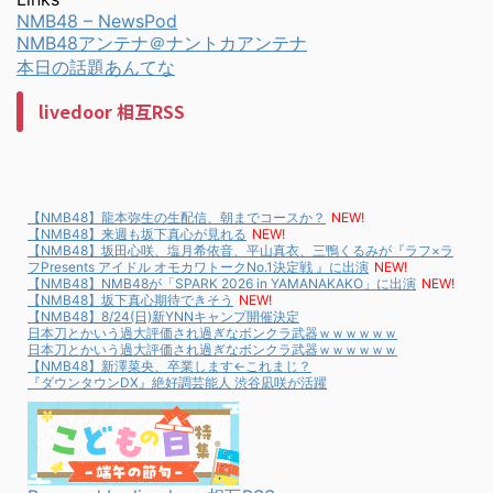
NMB48 – NewsPod
NMB48アンテナ＠ナントカアンテナ
本日の話題あんてな
livedoor 相互RSS
【NMB48】龍本弥生の生配信、朝までコースか？
NEW!
【NMB48】来週も坂下真心が見れる
NEW!
【NMB48】坂田心咲、塩月希依音、平山真衣、三鴨くるみが『ラフ×ラ
フPresents アイドル オモカワトークNo.1決定戦 』に出演
NEW!
【NMB48】NMB48が「SPARK 2026 in YAMANAKAKO」に出演
NEW!
【NMB48】坂下真心期待できそう
NEW!
【NMB48】8/24(日)新YNNキャンプ開催決定
日本刀とかいう過大評価され過ぎなボンクラ武器ｗｗｗｗｗｗ
日本刀とかいう過大評価され過ぎなボンクラ武器ｗｗｗｗｗｗ
【NMB48】新澤菜央、卒業します←これまじ？
『ダウンタウンDX』絶好調芸能人 渋谷凪咲が活躍