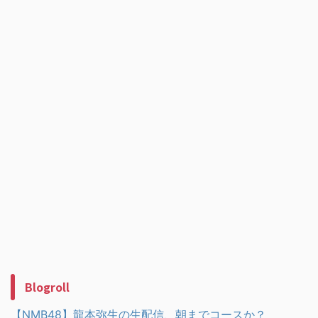
Blogroll
【NMB48】龍本弥生の生配信、朝までコースか？