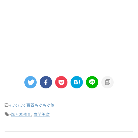
-
ぽくぽく百景もぐもぐ旅
-
塩月希依音
,
白間美瑠