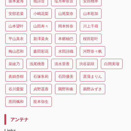
坂本夏海
堀詩音
塩月希依音
安田桃寧
安部若菜
小嶋花梨
山尾梨奈
山本彩加
山本望叶
山田寿々
岡本怜奈
川上千尋
平山真衣
新澤菜央
本郷柚巴
桜田彩叶
梅山恋和
森田彩花
水田詩織
河野奈々帆
泉綾乃
浅尾桃香
清水里香
渋谷凪咲
白間美瑠
眞鍋杏樹
石塚朱莉
石田優美
菖蒲まりん
谷川愛梨
貞野遥香
隅野和奏
鵜野みずき
黒田楓和
龍本弥生
アンテナ
Links