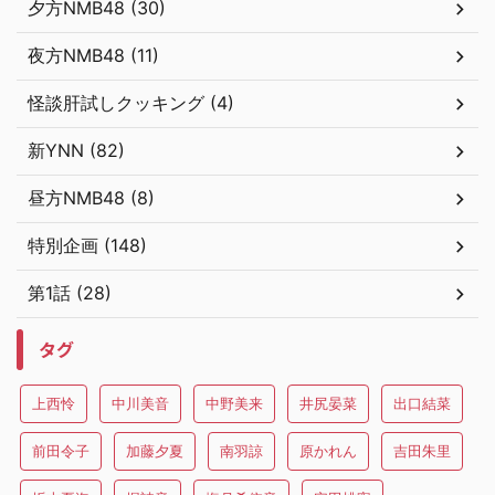
夕方NMB48 (30)
夜方NMB48 (11)
怪談肝試しクッキング (4)
新YNN (82)
昼方NMB48 (8)
特別企画 (148)
第1話 (28)
タグ
上西怜
中川美音
中野美来
井尻晏菜
出口結菜
前田令子
加藤夕夏
南羽諒
原かれん
吉田朱里