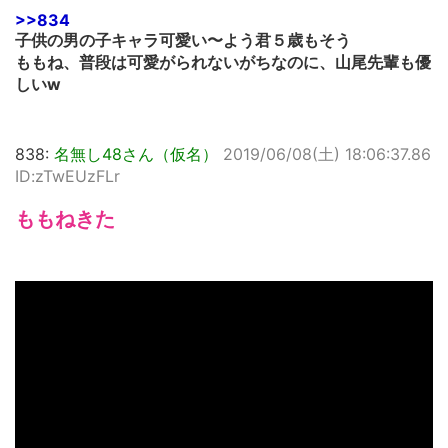
>>834
子供の男の子キャラ可愛い〜よう君５歳もそう
ももね、普段は可愛がられないがちなのに、山尾先輩も優
しいw
838:
名無し48さん（仮名）
2019/06/08(土) 18:06:37.86
ID:zTwEUzFLr
ももねきた