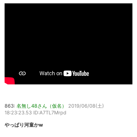
863:
名無し48さん（仮名）
2019/06/08(土)
18:23:23.53 ID:A7TL7Mrpd
やっぱり河童かw