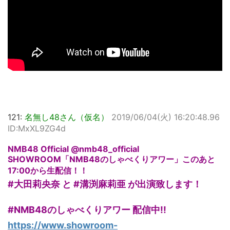
121:
名無し48さん（仮名）
2019/06/04(火) 16:20:48.96
ID:MxXL9ZG4d
NMB48 Official @nmb48_official
SHOWROOM「NMB48のしゃべくりアワー」このあと
17:00から生配信！！
#大田莉央奈 と #溝渕麻莉亜 が出演致します！
#NMB48のしゃべくりアワー 配信中!!
https://www.showroom-