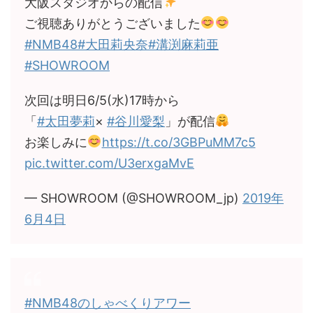
大阪スタジオからの配信
ご視聴ありがとうございました
#NMB48
#大田莉央奈
#溝渕麻莉亜
#SHOWROOM
次回は明日6/5(水)17時から
「
#太田夢莉
×
#谷川愛梨
」が配信
お楽しみに
https://t.co/3GBPuMM7c5
pic.twitter.com/U3erxgaMvE
— SHOWROOM (@SHOWROOM_jp)
2019年
6月4日
#NMB48のしゃべくりアワー