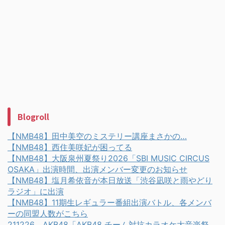
Blogroll
【NMB48】田中美空のミステリー講座まさかの…
【NMB48】西住美咲妃が困ってる
【NMB48】大阪泉州夏祭り2026「SBI MUSIC CIRCUS
OSAKA」出演時間、出演メンバー変更のお知らせ
【NMB48】塩月希依音が本日放送「渋谷凪咲と雨やどり
ラジオ」に出演
【NMB48】11期生レギュラー番組出演バトル、各メンバ
ーの同盟人数がこちら
211226 AKB48「AKB48 チーム対抗カラオケ大音楽祭