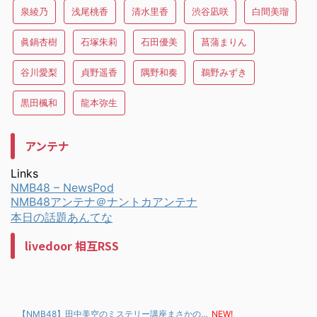
泉綾乃
浅尾桃香
清水里香
渋谷凪咲
白間美瑠
眞鍋杏樹
石塚朱莉
石田優美
菖蒲まりん
谷川愛梨
貞野遥香
隅野和奏
鵜野みずき
黒田楓和
龍本弥生
アンテナ
Links
NMB48 – NewsPod
NMB48アンテナ＠ナントカアンテナ
本日の話題あんてな
livedoor 相互RSS
【NMB48】田中美空のミステリー講座まさかの…
NEW!