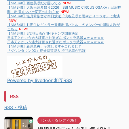
【NMB48】西住美咲妃が困ってる
NEW!
【NMB48】大阪泉州夏祭り2026「SBI MUSIC CIRCUS OSAKA」出演時
間、出演メンバー変更のお知らせ
NEW!
【NMB48】塩月希依音が本日放送「渋谷凪咲と雨やどりラジオ」に出演
NEW!
【NMB48】11期生レギュラー番組出演バトル、各メンバーの同盟人数が
こちら
NEW!
【NMB48】8/24(日)新YNNキャンプ開催決定
日本刀とかいう過大評価され過ぎなボンクラ武器ｗｗｗｗｗｗ
日本刀とかいう過大評価され過ぎなボンクラ武器ｗｗｗｗｗｗ
【NMB48】新澤菜央、卒業します←これまじ？
『ダウンタウンDX』絶好調芸能人 渋谷凪咲が活躍
Powered by livedoor 相互RSS
RSS
RSS - 投稿
じゃんぐる レディOh！