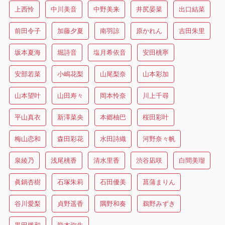
上西怜
中川美音
中野美来
井尻晏菜
出口結菜
前田令子
加藤夕夏
南羽諒
原かれん
吉田朱里
坂本夏海
堀詩音
塩月希依音
安田桃寧
安部若菜
小嶋花梨
山尾梨奈
山本彩加
山本望叶
山田寿々
岡本怜奈
川上千尋
平山真衣
新澤菜央
本郷柚巴
桜田彩叶
梅山恋和
森田彩花
水田詩織
河野奈々帆
泉綾乃
浅尾桃香
清水里香
渋谷凪咲
白間美瑠
眞鍋杏樹
石塚朱莉
石田優美
菖蒲まりん
谷川愛梨
貞野遥香
隅野和奏
鵜野みずき