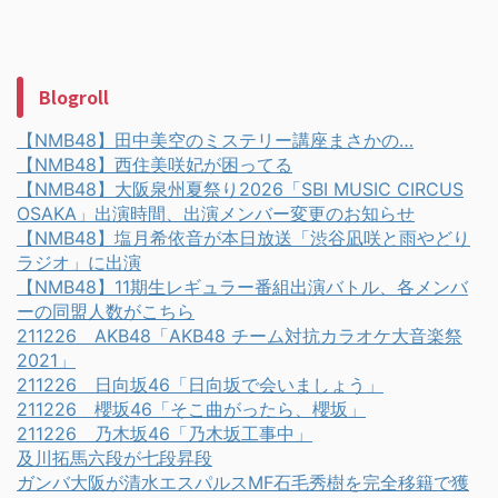
Blogroll
【NMB48】田中美空のミステリー講座まさかの…
【NMB48】西住美咲妃が困ってる
【NMB48】大阪泉州夏祭り2026「SBI MUSIC CIRCUS
OSAKA」出演時間、出演メンバー変更のお知らせ
【NMB48】塩月希依音が本日放送「渋谷凪咲と雨やどり
ラジオ」に出演
【NMB48】11期生レギュラー番組出演バトル、各メンバ
ーの同盟人数がこちら
211226 AKB48「AKB48 チーム対抗カラオケ大音楽祭
2021」
211226 日向坂46「日向坂で会いましょう」
211226 櫻坂46「そこ曲がったら、櫻坂」
211226 乃木坂46「乃木坂工事中」
及川拓馬六段が七段昇段
ガンバ大阪が清水エスパルスMF石毛秀樹を完全移籍で獲