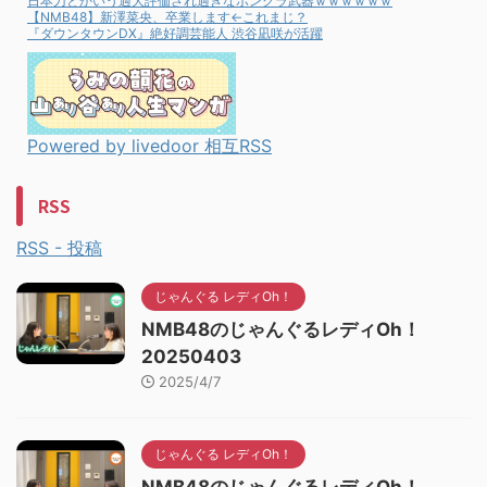
日本刀とかいう過大評価され過ぎなボンクラ武器ｗｗｗｗｗｗ
【NMB48】新澤菜央、卒業します←これまじ？
『ダウンタウンDX』絶好調芸能人 渋谷凪咲が活躍
Powered by livedoor 相互RSS
RSS
RSS - 投稿
じゃんぐる レディOh！
NMB48のじゃんぐるレディOh！
20250403
2025/4/7
じゃんぐる レディOh！