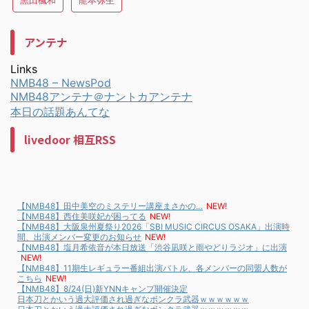
黒田楓和
龍本弥生
アンテナ
Links
NMB48 – NewsPod
NMB48アンテナ＠ナントカアンテナ
本日の話題あんてな
livedoor 相互RSS
【NMB48】田中美空のミステリー講座まさかの…
NEW!
【NMB48】西住美咲妃が困ってる
NEW!
【NMB48】大阪泉州夏祭り2026「SBI MUSIC CIRCUS OSAKA」出演時
間、出演メンバー変更のお知らせ
NEW!
【NMB48】塩月希依音が本日放送「渋谷凪咲と雨やどりラジオ」に出演
NEW!
【NMB48】11期生レギュラー番組出演バトル、各メンバーの同盟人数が
こちら
NEW!
【NMB48】8/24(日)新YNNキャンプ開催決定
日本刀とかいう過大評価され過ぎなボンクラ武器ｗｗｗｗｗｗ