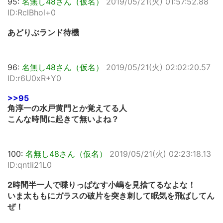
95:
名無し48さん（仮名）
2019/05/21(火) 01:57:52.88
ID:RclBhol+0
あどりぶランド待機
96:
名無し48さん（仮名）
2019/05/21(火) 02:02:20.57
ID:r6U0xR+Y0
>>95
角淳一の水戸黄門とか覚えてる人
こんな時間に起きて無いよね？
100:
名無し48さん（仮名）
2019/05/21(火) 02:23:18.13
ID:qntIi21L0
2時間半一人で喋りっぱなす小嶋を見捨てるなよな！
いま太ももにガラスの破片を突き刺して眠気を飛ばしてん
ぜ！