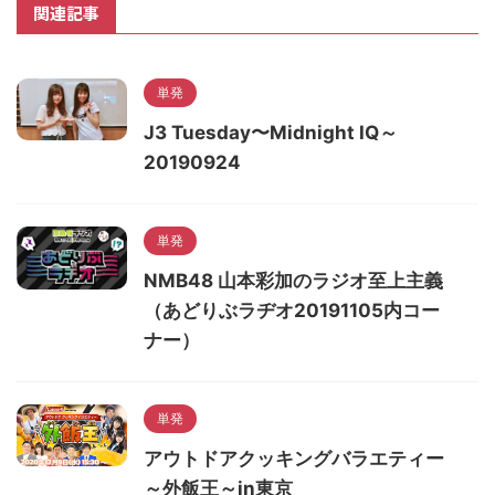
関連記事
単発
J3 Tuesday〜Midnight IQ～
20190924
単発
NMB48 山本彩加のラジオ至上主義
（あどりぶラヂオ20191105内コー
ナー）
単発
アウトドアクッキングバラエティー
～外飯王～in東京