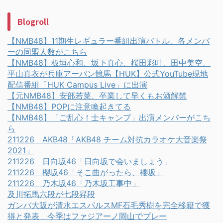
Blogroll
【NMB48】11期生レギュラー番組出演バトル、各メンバ
ーの同盟人数がこちら
【NMB48】板垣心和、坂下真心、桜田彩叶、田中美空、
平山真衣が兵庫アーバン競馬【HUK】公式YouTube現地
配信番組「HUK Campus Live」に出演
【元NMB48】安部若菜、卒業して早くもお酒解禁
【NMB48】POPに注意喚起きてる
【NMB48】「ご乱心！士キャンプ」出演メンバーがこち
ら
211226 AKB48「AKB48 チーム対抗カラオケ大音楽祭
2021」
211226 日向坂46「日向坂で会いましょう」
211226 櫻坂46「そこ曲がったら、櫻坂」
211226 乃木坂46「乃木坂工事中」
及川拓馬六段が七段昇段
ガンバ大阪が清水エスパルスMF石毛秀樹を完全移籍で獲
得と発表 今季はファジアーノ岡山でプレー