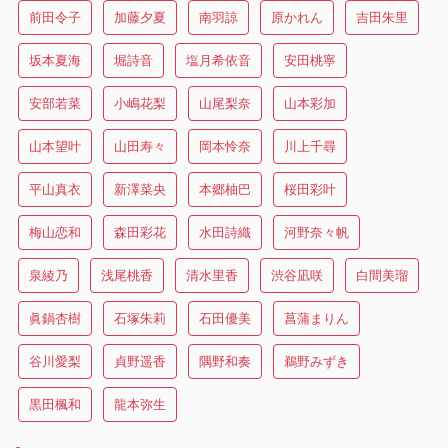
前田令子
加藤夕夏
南羽諒
原かれん
吉田朱里
坂本夏海
堀詩音
塩月希依音
安田桃寧
安部若菜
小嶋花梨
山尾梨奈
山本彩加
山本望叶
山田寿々
岡本怜奈
川上千尋
平山真衣
新澤菜央
本郷柚巴
桜田彩叶
梅山恋和
森田彩花
水田詩織
河野奈々帆
泉綾乃
浅尾桃香
清水里香
渋谷凪咲
白間美瑠
眞鍋杏樹
石塚朱莉
石田優美
菖蒲まりん
谷川愛梨
貞野遥香
隅野和奏
鵜野みずき
黒田楓和
龍本弥生