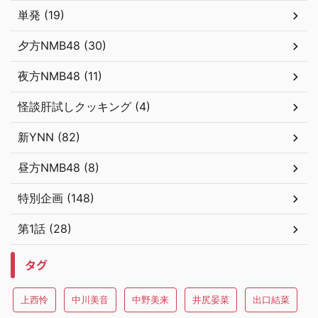
単発 (19)
夕方NMB48 (30)
夜方NMB48 (11)
怪談肝試しクッキング (4)
新YNN (82)
昼方NMB48 (8)
特別企画 (148)
第1話 (28)
タグ
上西怜
中川美音
中野美来
井尻晏菜
出口結菜