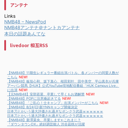
アンテナ
Links
NMB48 – NewsPod
NMB48アンテナ＠ナントカアンテナ
本日の話題あんてな
livedoor 相互RSS
【NMB48】11期生レギュラー番組出演バトル、各メンバーの同盟人数が
こちら
NEW!
【NMB48】板垣心和、坂下真心、桜田彩叶、田中美空、平山真衣が兵庫
アーバン競馬【HUK】公式YouTube現地配信番組「HUK Campus Live」
に出演
NEW!
【元NMB48】安部若菜、卒業して早くもお酒解禁
NEW!
【NMB48】POPに注意喚起きてる
NEW!
【NMB48】「ご乱心！士キャンプ」出演メンバーがこちら
NEW!
【NMB48】8/24(日)新YNNキャンプ開催決定
日本刀とかいう過大評価され過ぎなボンクラ武器ｗｗｗｗｗｗ
日本刀とかいう過大評価され過ぎなボンクラ武器ｗｗｗｗｗｗ
【NMB48】新澤菜央、卒業します←これまじ？
『ダウンタウンDX』絶好調芸能人 渋谷凪咲が活躍