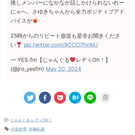
推しメンバーになかなか話しかけられないれー
にゃへ、さゆきちゃんから全力ポジティブアド
バイスが
25時からのリピート放送も是非お聞きくださ
い
pic.twitter.com/9CCCi7hnMJ
— YES-fm【じゃんぐる
レディOh！】
(@jro_yesfm)
May 20, 2024
-
じゃんぐる レディOh！
-
渋谷紗雪
,
舟橋礼菜