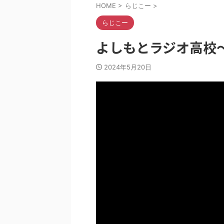
HOME
>
らじこー
>
らじこー
よしもとラジオ高校〜ら
2024年5月20日