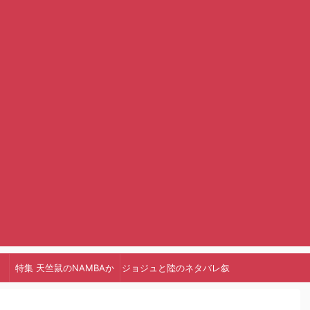
特集 天竺鼠のNAMBAか
ジョジュと陸のネタバレ叙
っ!
述トリック