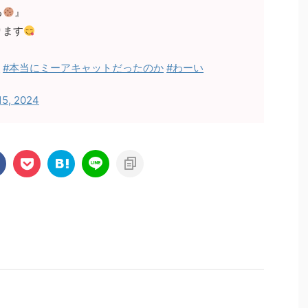
る
』
ります
ー
#本当にミーアキャットだったのか
#わーい
15, 2024