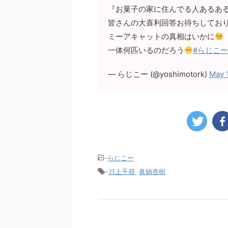
『お菓子の家に住んでる人あるあ
皆さんの大喜利回答お待ちしてお
ミーアキャットの真相はいかに
一体何匹いるのだろう
#らじこ
— らじこー (@yoshimotork)
May 
-
らじこー
-
川上千尋
,
眞鍋杏樹