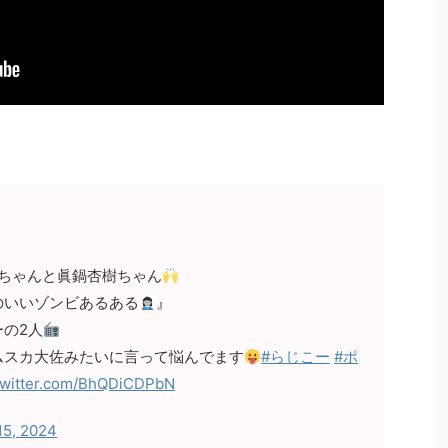
尋ちゃんと眞鍋杏樹ちゃん
のいいゾンビあるある
』
の2人
ムスカ大佐みたいに言って悩んでます
#らじこー
#ポ
.twitter.com/BhQDiCDPbN
15, 2024