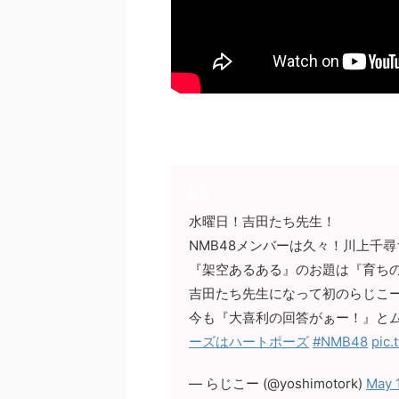
水曜日！吉田たち先生！
NMB48メンバーは久々！川上千
『架空あるある』のお題は『育ち
吉田たち先生になって初のらじこー
今も『大喜利の回答がぁー！』と
ーズはハートポーズ
#NMB48
pic
— らじこー (@yoshimotork)
May 