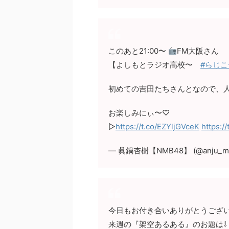
このあと21:00〜
FM大阪さん
【よしもとラジオ高校〜
#らじこ
初めての吉田たちさんとなので、
お楽しみにぃ〜♡
▷
https://t.co/EZYljGVceK
https:/
— 眞鍋杏樹【NMB48】 (@anju_ma
今日もお付き合いありがとうござ
来週の『架空あるある』のお題は⇩