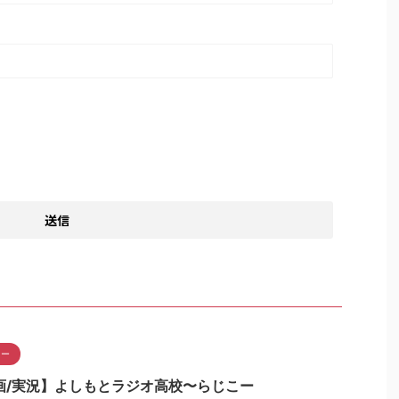
こー
画/実況】よしもとラジオ高校〜らじこー