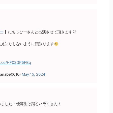
ー
】にちっひーさんと出演させて頂きます♡
人見知りしないように頑張ります
/t.co/HF02GP5FBq
nabe0610)
May 15, 2024
いました！優等生は踊るハラミさん！