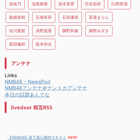
泉綾乃
浅尾桃香
清水里香
渋谷凪咲
白間美瑠
眞鍋杏樹
石塚朱莉
石田優美
菖蒲まりん
谷川愛梨
貞野遥香
隅野和奏
鵜野みずき
黒田楓和
龍本弥生
アンテナ
Links
NMB48 – NewsPod
NMB48アンテナ＠ナントカアンテナ
本日の話題あんてな
livedoor 相互RSS
【NMB48】坂下真心期待できそう
NEW!