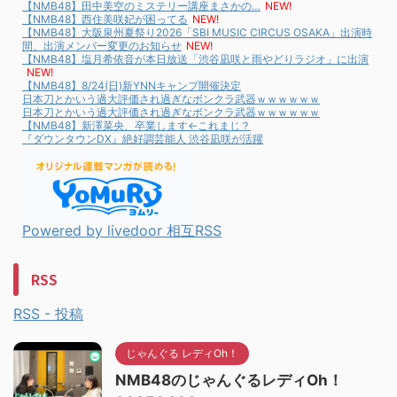
【NMB48】田中美空のミステリー講座まさかの…
NEW!
【NMB48】西住美咲妃が困ってる
NEW!
【NMB48】大阪泉州夏祭り2026「SBI MUSIC CIRCUS OSAKA」出演時
間、出演メンバー変更のお知らせ
NEW!
【NMB48】塩月希依音が本日放送「渋谷凪咲と雨やどりラジオ」に出演
NEW!
【NMB48】8/24(日)新YNNキャンプ開催決定
日本刀とかいう過大評価され過ぎなボンクラ武器ｗｗｗｗｗｗ
日本刀とかいう過大評価され過ぎなボンクラ武器ｗｗｗｗｗｗ
【NMB48】新澤菜央、卒業します←これまじ？
『ダウンタウンDX』絶好調芸能人 渋谷凪咲が活躍
Powered by livedoor 相互RSS
RSS
RSS - 投稿
じゃんぐる レディOh！
NMB48のじゃんぐるレディOh！