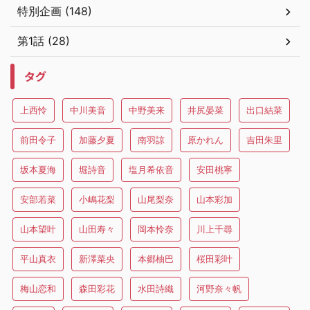
特別企画 (148)
第1話 (28)
タグ
上西怜
中川美音
中野美来
井尻晏菜
出口結菜
前田令子
加藤夕夏
南羽諒
原かれん
吉田朱里
坂本夏海
堀詩音
塩月希依音
安田桃寧
安部若菜
小嶋花梨
山尾梨奈
山本彩加
山本望叶
山田寿々
岡本怜奈
川上千尋
平山真衣
新澤菜央
本郷柚巴
桜田彩叶
梅山恋和
森田彩花
水田詩織
河野奈々帆