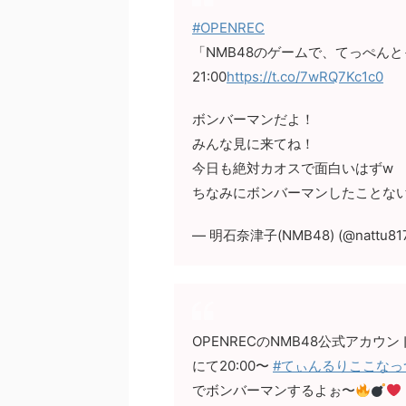
#OPENREC
「NMB48のゲームで、てっぺんとったる
21:00
https://t.co/7wRQ7Kc1c0
ボンバーマンだよ！
みんな見に来てね！
今日も絶対カオスで面白いはずw
ちなみにボンバーマンしたことな
— 明石奈津子(NMB48) (@nattu81
OPENRECのNMB48公式アカウン
にて20:00〜
#てぃんるりここなっ
でボンバーマンするよぉ〜