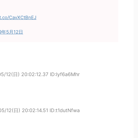
/t.co/CavXCtBnEJ
19年5月12日
5/12(日) 20:02:12.37 ID:Iyf6a6Mhr
05/12(日) 20:02:14.51 ID:t1dutNfwa