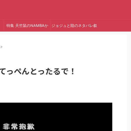
特集 天竺鼠のNAMBAか
ジョジュと陸のネタバレ叙
っ!
述トリック
>
で、てっぺんとったるで！