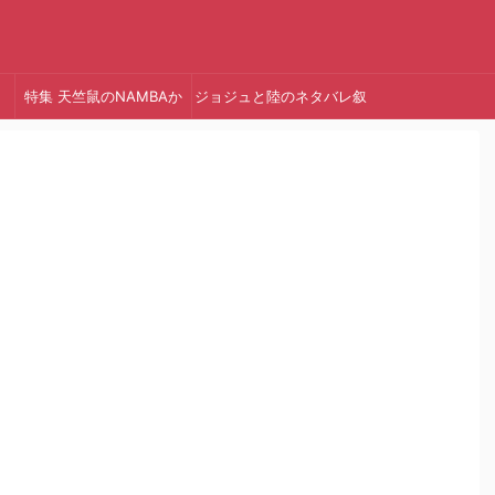
特集 天竺鼠のNAMBAか
ジョジュと陸のネタバレ叙
っ!
述トリック