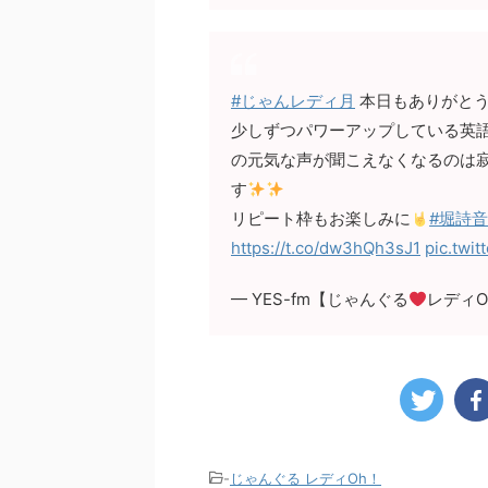
#じゃんレディ月
本日もありがと
少しずつパワーアップしている英
の元気な声が聞こえなくなるのは
す
リピート枠もお楽しみに
#堀詩
https://t.co/dw3hQh3sJ1
pic.twi
— YES-fm【じゃんぐる
レディOh
-
じゃんぐる レディOh！