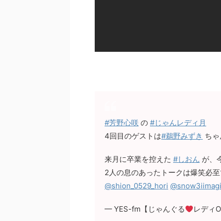
#芳野心咲
の
#じゃんレディ月
4回目のゲストは
#鵜野みずき
ちゃ
来月に卒業を控えた
#しおん
が、
2人の息のあったトークは爆笑必至
@shion_0529_hori
@snow3iimag
— YES-fm【じゃんぐる
レディOh