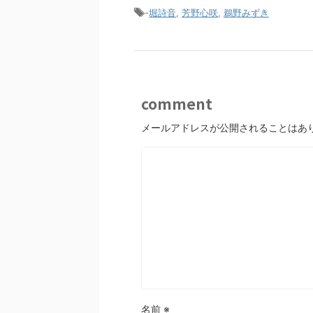
-
堀詩音
,
芳野心咲
,
鵜野みずき
comment
メールアドレスが公開されることはあ
名前
※