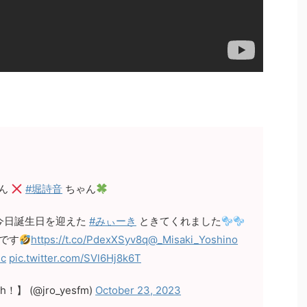
ん
#堀詩音
ちゃん
今日誕生日を迎えた
#みぃーき
ときてくれました
です
https://t.co/PdexXSyv8q
@_Misaki_Yoshino
ic
pic.twitter.com/SVl6Hj8k6T
！】 (@jro_yesfm)
October 23, 2023