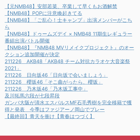
【元NMB48】安部若菜、卒業して早くもお酒解禁
【NMB48】POPに注意喚起きてる
【NMB48】「ご乱心！士キャンプ」出演メンバーがこち
ら
【NMB48】ドゥームズデイ × NMB48 11期生レギュラー
番組出演バトル開催
【NMB48】『NMB48 MVリメイクプロジェクト』のオー
クション追加開催が決定
211226 AKB48「AKB48 チーム対抗カラオケ大音楽祭
2021」
211226 日向坂46「日向坂で会いましょう」
211226 櫻坂46「そこ曲がったら、櫻坂」
211226 乃木坂46「乃木坂工事中」
及川拓馬六段が七段昇段
ガンバ大阪が清水エスパルスMF石毛秀樹を完全移籍で獲
得と発表 今季はファジアーノ岡山でプレー
【最終回】青天を衝け【青春はつづく】