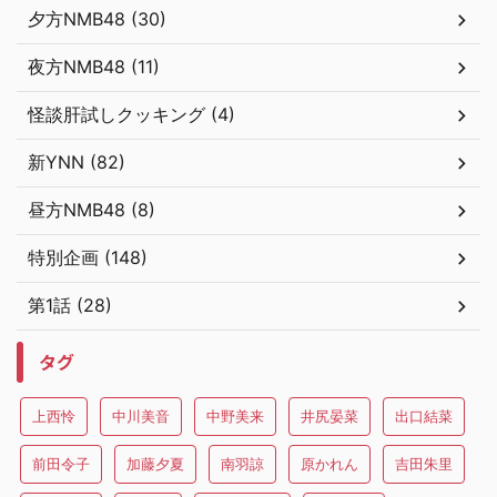
夕方NMB48 (30)
夜方NMB48 (11)
怪談肝試しクッキング (4)
新YNN (82)
昼方NMB48 (8)
特別企画 (148)
第1話 (28)
タグ
上西怜
中川美音
中野美来
井尻晏菜
出口結菜
前田令子
加藤夕夏
南羽諒
原かれん
吉田朱里