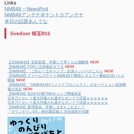
Links
NMB48 – NewsPod
NMB48アンテナ＠ナントカアンテナ
本日の話題あんてな
livedoor 相互RSS
【元NMB48】安部若菜、卒業して早くもお酒解禁
NEW!
【NMB48】POPに注意喚起きてる
NEW!
【NMB48】「ご乱心！士キャンプ」出演メンバーがこちら
NEW!
【NMB48】ドゥームズデイ × NMB48 11期生レギュラー番組出演バトル
開催
NEW!
【NMB48】『NMB48 MVリメイクプロジェクト』のオークション追加開
催が決定
NEW!
【NMB48】8/24(日)新YNNキャンプ開催決定
日本刀とかいう過大評価され過ぎなボンクラ武器ｗｗｗｗｗｗ
日本刀とかいう過大評価され過ぎなボンクラ武器ｗｗｗｗｗｗ
【NMB48】新澤菜央、卒業します←これまじ？
『ダウンタウンDX』絶好調芸能人 渋谷凪咲が活躍