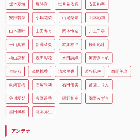
坂本夏海
堀詩音
塩月希依音
安田桃寧
安部若菜
小嶋花梨
山尾梨奈
山本彩加
山本望叶
山田寿々
岡本怜奈
川上千尋
平山真衣
新澤菜央
本郷柚巴
桜田彩叶
梅山恋和
森田彩花
水田詩織
河野奈々帆
泉綾乃
浅尾桃香
清水里香
渋谷凪咲
白間美瑠
眞鍋杏樹
石塚朱莉
石田優美
菖蒲まりん
谷川愛梨
貞野遥香
隅野和奏
鵜野みずき
黒田楓和
龍本弥生
アンテナ