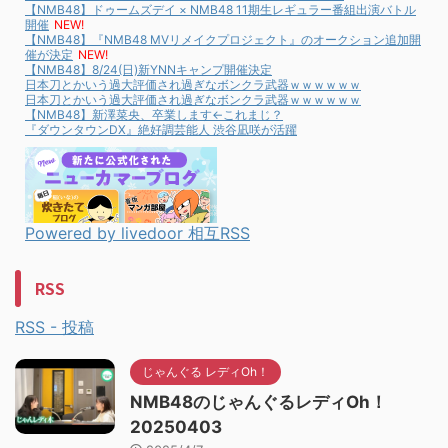
【NMB48】ドゥームズデイ × NMB48 11期生レギュラー番組出演バトル
開催
NEW!
【NMB48】『NMB48 MVリメイクプロジェクト』のオークション追加開
催が決定
NEW!
【NMB48】8/24(日)新YNNキャンプ開催決定
日本刀とかいう過大評価され過ぎなボンクラ武器ｗｗｗｗｗｗ
日本刀とかいう過大評価され過ぎなボンクラ武器ｗｗｗｗｗｗ
【NMB48】新澤菜央、卒業します←これまじ？
『ダウンタウンDX』絶好調芸能人 渋谷凪咲が活躍
Powered by livedoor 相互RSS
RSS
RSS - 投稿
じゃんぐる レディOh！
NMB48のじゃんぐるレディOh！
20250403