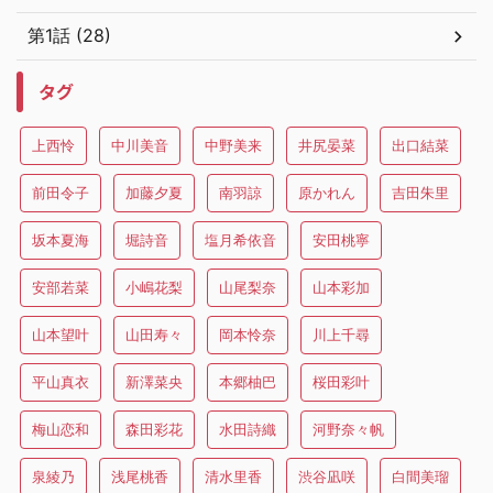
第1話 (28)
タグ
上西怜
中川美音
中野美来
井尻晏菜
出口結菜
前田令子
加藤夕夏
南羽諒
原かれん
吉田朱里
坂本夏海
堀詩音
塩月希依音
安田桃寧
安部若菜
小嶋花梨
山尾梨奈
山本彩加
山本望叶
山田寿々
岡本怜奈
川上千尋
平山真衣
新澤菜央
本郷柚巴
桜田彩叶
梅山恋和
森田彩花
水田詩織
河野奈々帆
泉綾乃
浅尾桃香
清水里香
渋谷凪咲
白間美瑠