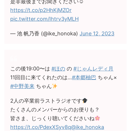
是非最後までお聞きください☺︎
https://t.co/p2HhKjMZOr
pic.twitter.com/Ihtrv3yMLH
— 池 帆乃香 (@ike_honoka)
June 12, 2023
この後19:00〜は
#ほの
の
#じゃんレディ月
11回目に来てくれたのは…
#本郷柚巴
ちゃん×
#中野美来
ちゃん
2人の卒業前ラストラジオです
たくさんのメンバーからのお便りも？
皆さま、じっくり聴いてくださいね
https://t.co/PdexXSyv8q
@ike_honoka