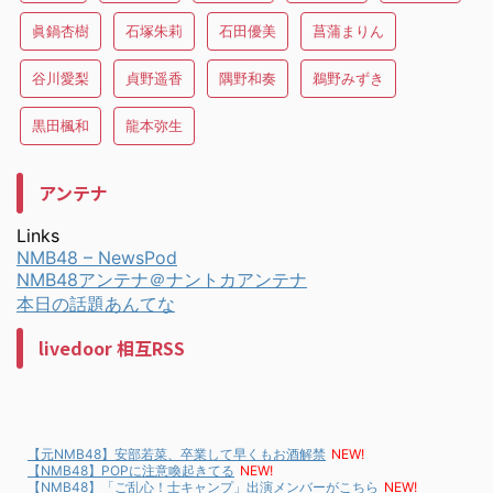
眞鍋杏樹
石塚朱莉
石田優美
菖蒲まりん
谷川愛梨
貞野遥香
隅野和奏
鵜野みずき
黒田楓和
龍本弥生
アンテナ
Links
NMB48 – NewsPod
NMB48アンテナ＠ナントカアンテナ
本日の話題あんてな
livedoor 相互RSS
【元NMB48】安部若菜、卒業して早くもお酒解禁
NEW!
【NMB48】POPに注意喚起きてる
NEW!
【NMB48】「ご乱心！士キャンプ」出演メンバーがこちら
NEW!