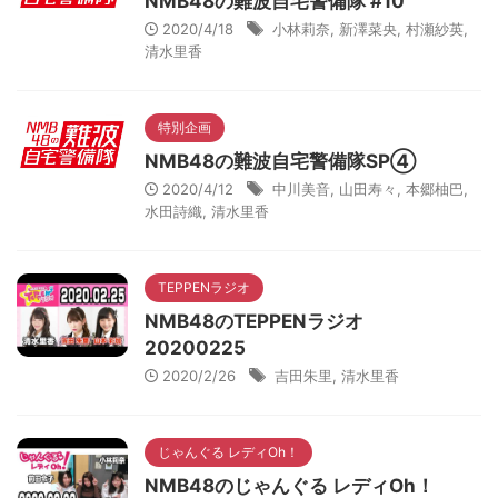
NMB48の難波自宅警備隊 #10
2020/4/18
小林莉奈
,
新澤菜央
,
村瀬紗英
,
清水里香
特別企画
NMB48の難波自宅警備隊SP④
2020/4/12
中川美音
,
山田寿々
,
本郷柚巴
,
水田詩織
,
清水里香
TEPPENラジオ
NMB48のTEPPENラジオ
20200225
2020/2/26
吉田朱里
,
清水里香
じゃんぐる レディOh！
NMB48のじゃんぐる レディOh！