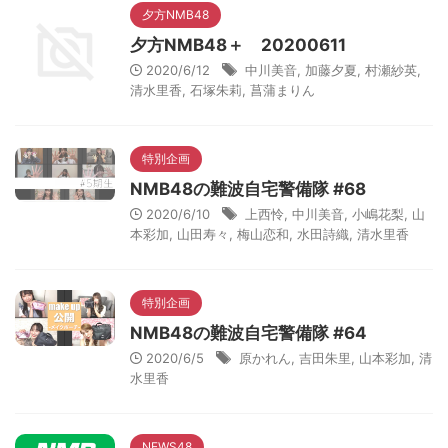
夕方NMB48
夕方NMB48＋ 20200611
2020/6/12
中川美音
,
加藤夕夏
,
村瀬紗英
,
清水里香
,
石塚朱莉
,
菖蒲まりん
特別企画
NMB48の難波自宅警備隊 #68
2020/6/10
上西怜
,
中川美音
,
小嶋花梨
,
山
本彩加
,
山田寿々
,
梅山恋和
,
水田詩織
,
清水里香
特別企画
NMB48の難波自宅警備隊 #64
2020/6/5
原かれん
,
吉田朱里
,
山本彩加
,
清
水里香
NEWS48