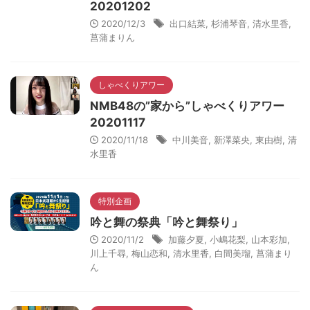
20201202
2020/12/3
出口結菜
,
杉浦琴音
,
清水里香
,
菖蒲まりん
しゃべくりアワー
NMB48の”家から”しゃべくりアワー
20201117
2020/11/18
中川美音
,
新澤菜央
,
東由樹
,
清
水里香
特別企画
吟と舞の祭典「吟と舞祭り」
2020/11/2
加藤夕夏
,
小嶋花梨
,
山本彩加
,
川上千尋
,
梅山恋和
,
清水里香
,
白間美瑠
,
菖蒲まり
ん