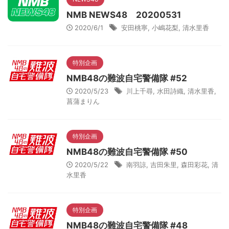
NMB NEWS48 20200531
2020/6/1
安田桃寧
,
小嶋花梨
,
清水里香
特別企画
NMB48の難波自宅警備隊 #52
2020/5/23
川上千尋
,
水田詩織
,
清水里香
,
菖蒲まりん
特別企画
NMB48の難波自宅警備隊 #50
2020/5/22
南羽諒
,
吉田朱里
,
森田彩花
,
清
水里香
特別企画
NMB48の難波自宅警備隊 #48