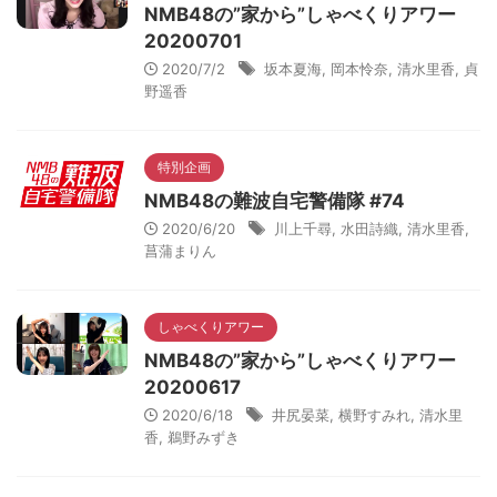
NMB48の”家から”しゃべくりアワー
20200701
2020/7/2
坂本夏海
,
岡本怜奈
,
清水里香
,
貞
野遥香
特別企画
NMB48の難波自宅警備隊 #74
2020/6/20
川上千尋
,
水田詩織
,
清水里香
,
菖蒲まりん
しゃべくりアワー
NMB48の”家から”しゃべくりアワー
20200617
2020/6/18
井尻晏菜
,
横野すみれ
,
清水里
香
,
鵜野みずき