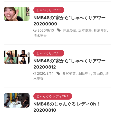
しゃべくりアワー
NMB48の”家から”しゃべくりアワー
20200909
2020/9/10
井尻晏菜
,
坂本夏海
,
杉浦琴音
,
清水里香
しゃべくりアワー
NMB48の”家から”しゃべくりアワー
20200812
2020/8/14
井尻晏菜
,
山田寿々
,
東由樹
,
清
水里香
じゃんぐる レディOh！
NMB48のじゃんぐる レディOh！
20200810