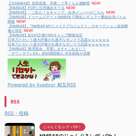
【元NMB48】安部若菜、卒業して早くもお酒解禁
NEW!
【NMB48】POPに注意喚起きてる
NEW!
【NMB48】「ご乱心！士キャンプ」出演メンバーがこちら
NEW!
【NMB48】ドゥームズデイ × NMB48 11期生レギュラー番組出演バトル
開催
NEW!
【NMB48】『NMB48 MVリメイクプロジェクト』のオークション追加開
催が決定
NEW!
【NMB48】8/24(日)新YNNキャンプ開催決定
日本刀とかいう過大評価され過ぎなボンクラ武器ｗｗｗｗｗｗ
日本刀とかいう過大評価され過ぎなボンクラ武器ｗｗｗｗｗｗ
【NMB48】新澤菜央、卒業します←これまじ？
『ダウンタウンDX』絶好調芸能人 渋谷凪咲が活躍
Powered by livedoor 相互RSS
RSS
RSS - 投稿
じゃんぐる レディOh！