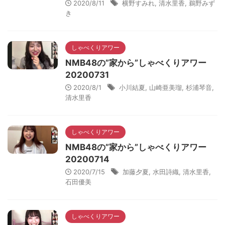
2020/8/11
横野すみれ
,
清水里香
,
鵜野みず
き
しゃべくりアワー
NMB48の”家から”しゃべくりアワー
20200731
2020/8/1
小川結夏
,
山崎亜美瑠
,
杉浦琴音
,
清水里香
しゃべくりアワー
NMB48の”家から”しゃべくりアワー
20200714
2020/7/15
加藤夕夏
,
水田詩織
,
清水里香
,
石田優美
しゃべくりアワー