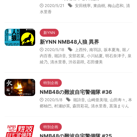
2020/5/21
安田桃寧
,
東由樹
,
梅山恋和
,
清
水里香
新YNN
新YNN NMB48人狼 異界
2020/5/18
上西怜
,
南羽諒
,
坂本夏海
,
堀ノ
内百香
,
堀詩音
,
安部若菜
,
小川結夏
,
明石奈津子
,
泉
綾乃
,
清水里香
,
渋谷凪咲
,
石田優美
特別企画
NMB48の難波自宅警備隊 #36
2020/5/8
堀詩音
,
山崎亜美瑠
,
山田寿々
,
本
郷柚巴
,
村瀬紗英
,
森田彩花
,
清水里香
,
菖蒲まりん
特別企画
NMB48の難波自宅警備隊 #25