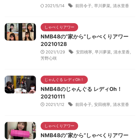
2021/5/14
前田令子
,
早川夢菜
,
清水里香
しゃべくりアワー
NMB48の”家から”しゃべくりアワー
20210128
2021/1/29
安田桃寧
,
早川夢菜
,
清水里香
,
芳野心咲
じゃんぐる レディOh！
NMB48のじゃんぐる レディOh！
20210111
2021/1/12
前田令子
,
安田桃寧
,
清水里香
しゃべくりアワー
NMB48の”家から”しゃべくりアワー