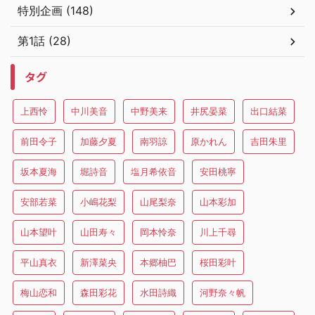
特別企画 (148)
第1話 (28)
タグ
上西怜
中川美音
中野美来
井尻晏菜
出口結菜
前田令子
加藤夕夏
南羽諒
原かれん
吉田朱里
坂本夏海
堀詩音
塩月希依音
安田桃寧
安部若菜
小嶋花梨
山尾梨奈
山本彩加
山本望叶
山田寿々
岡本怜奈
川上千尋
平山真衣
新澤菜央
本郷柚巴
桜田彩叶
梅山恋和
森田彩花
水田詩織
河野奈々帆