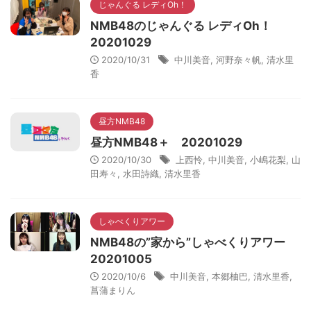
じゃんぐる レディOh！
NMB48のじゃんぐる レディOh！
20201029
2020/10/31
中川美音
,
河野奈々帆
,
清水里
香
昼方NMB48
昼方NMB48＋ 20201029
2020/10/30
上西怜
,
中川美音
,
小嶋花梨
,
山
田寿々
,
水田詩織
,
清水里香
しゃべくりアワー
NMB48の”家から”しゃべくりアワー
20201005
2020/10/6
中川美音
,
本郷柚巴
,
清水里香
,
菖蒲まりん