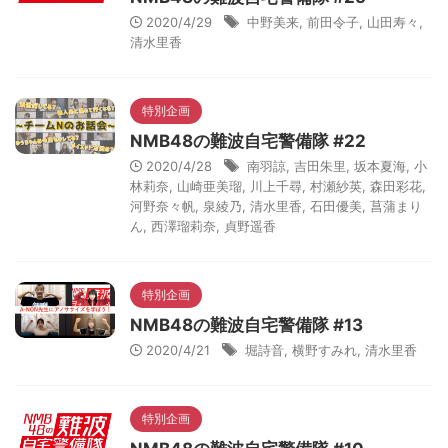
2020/4/29
中野美来
,
前田令子
,
山田寿々
,
清水里香
特別企画
NMB48の難波自宅警備隊 #22
2020/4/28
南羽諒
,
吉田朱里
,
坂本夏海
,
小
林莉奈
,
山崎亜美瑠
,
川上千尋
,
村瀬紗英
,
森田彩花
,
河野奈々帆
,
泉綾乃
,
清水里香
,
石田優美
,
菖蒲まり
ん
,
西澤瑠莉奈
,
貞野遥香
特別企画
NMB48の難波自宅警備隊 #13
2020/4/21
堀詩音
,
横野すみれ
,
清水里香
特別企画