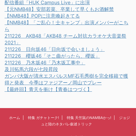
配信番組「HUK Campus Live」に出演
【元NMB48】安部若菜、卒業して早くもお酒解禁
【NMB48】POPに注意喚起きてる
【NMB48】「ご乱心！士キャンプ」出演メンバーがこち
ら
211226 AKB48「AKB48 チーム対抗カラオケ大音楽祭
2021」
211226 日向坂46「日向坂で会いましょう」
211226 櫻坂46「そこ曲がったら、櫻坂」
211226 乃木坂46「乃木坂工事中」
及川拓馬六段が七段昇段
ガンバ大阪が清水エスパルスMF石毛秀樹を完全移籍で獲
得と発表 今季はファジアーノ岡山でプレー
【最終回】青天を衝け【青春はつづく】
ホーム
特集 ガチャトーク!
特集 天竺鼠のNAMBAかっ!
ジョジ
ュと陸のネタバレ叙述トリック