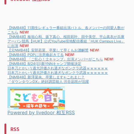
【NMB48】11期生レギュラー番組出演バトル、各メンバーの同盟人数が
こちら
NEW!
【NMB48】板垣心和、坂下真心、桜田彩叶、田中美空、平山真衣が兵庫
アーバン競馬【HUK】公式YouTube現地配信番組「HUK Campus Live」
に出演
NEW!
【元NMB48】安部若菜、卒業して早くもお酒解禁
NEW!
【NMB48】POPに注意喚起きてる
NEW!
【NMB48】「ご乱心！士キャンプ」出演メンバーがこちら
NEW!
【NMB48】8/24(日)新YNNキャンプ開催決定
日本刀とかいう過大評価され過ぎなボンクラ武器ｗｗｗｗｗｗ
日本刀とかいう過大評価され過ぎなボンクラ武器ｗｗｗｗｗｗ
【NMB48】新澤菜央、卒業します←これまじ？
『ダウンタウンDX』絶好調芸能人 渋谷凪咲が活躍
Powered by livedoor 相互RSS
RSS