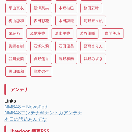
平山真衣
新澤菜央
本郷柚巴
桜田彩叶
梅山恋和
森田彩花
水田詩織
河野奈々帆
泉綾乃
浅尾桃香
清水里香
渋谷凪咲
白間美瑠
眞鍋杏樹
石塚朱莉
石田優美
菖蒲まりん
谷川愛梨
貞野遥香
隅野和奏
鵜野みずき
黒田楓和
龍本弥生
アンテナ
Links
NMB48 – NewsPod
NMB48アンテナ＠ナントカアンテナ
本日の話題あんてな
livedoor 相互RSS