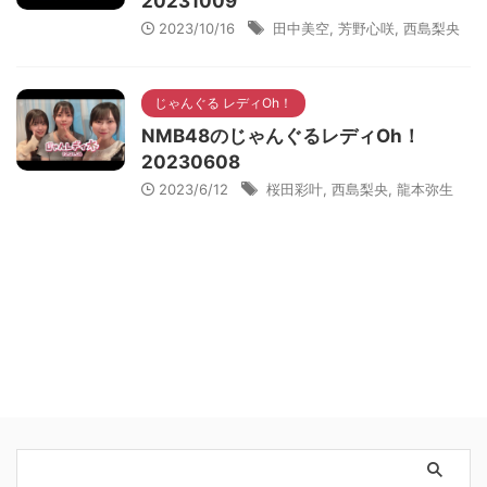
20231009
2023/10/16
田中美空
,
芳野心咲
,
西島梨央
じゃんぐる レディOh！
NMB48のじゃんぐるレディOh！
20230608
2023/6/12
桜田彩叶
,
西島梨央
,
龍本弥生