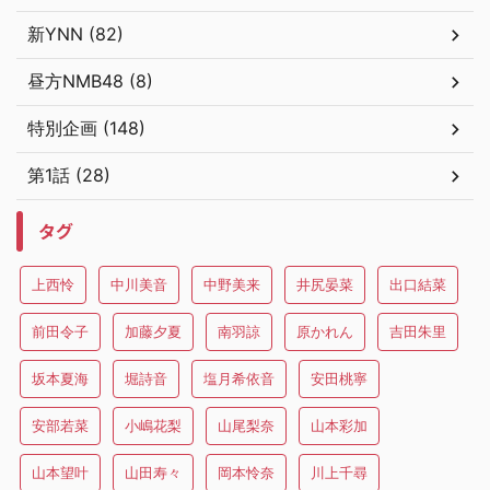
新YNN (82)
昼方NMB48 (8)
特別企画 (148)
第1話 (28)
タグ
上西怜
中川美音
中野美来
井尻晏菜
出口結菜
前田令子
加藤夕夏
南羽諒
原かれん
吉田朱里
坂本夏海
堀詩音
塩月希依音
安田桃寧
安部若菜
小嶋花梨
山尾梨奈
山本彩加
山本望叶
山田寿々
岡本怜奈
川上千尋