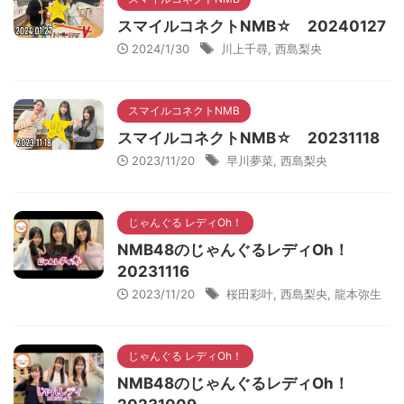
スマイルコネクトNMB☆ 20240127
2024/1/30
川上千尋
,
西島梨央
スマイルコネクトNMB
スマイルコネクトNMB☆ 20231118
2023/11/20
早川夢菜
,
西島梨央
じゃんぐる レディOh！
NMB48のじゃんぐるレディOh！
20231116
2023/11/20
桜田彩叶
,
西島梨央
,
龍本弥生
じゃんぐる レディOh！
NMB48のじゃんぐるレディOh！