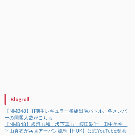
Blogroll
【NMB48】11期生レギュラー番組出演バトル、各メンバ
ーの同盟人数がこちら
【NMB48】板垣心和、坂下真心、桜田彩叶、田中美空、
平山真衣が兵庫アーバン競馬【HUK】公式YouTube現地