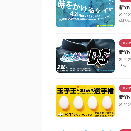
新Y
202
鵜野み
新YN
新YN
202
りん
新YN
新Y
202