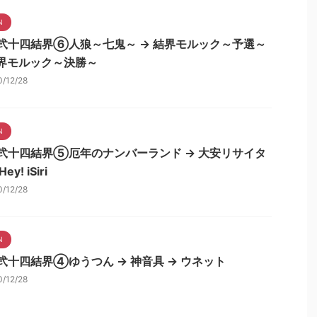
N
N弐十四結界⑥人狼～七鬼～ → 結界モルック～予選～
結界モルック～決勝～
0/12/28
N
N弐十四結界⑤厄年のナンバーランド → 大安リサイタ
ey! iSiri
0/12/28
N
N弐十四結界④ゆうつん → 神音具 → ウネット
0/12/28