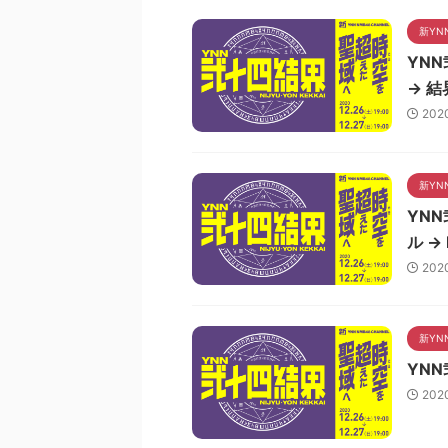
新YN
YN
→ 
202
新YN
YN
ル → H
202
新YN
YN
202