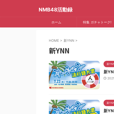
NMB48活動録
ホーム
特集 ガチャトーク!
HOME
>
新YNN
>
新YNN
新YN
新Y
202
新YN
新Y