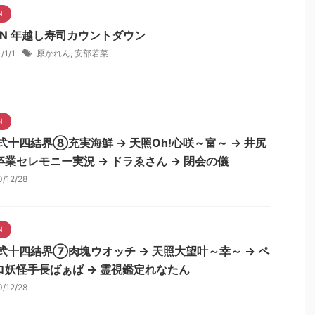
N
NN 年越し寿司カウントダウン
1/1/1
原かれん
,
安部若菜
N
弐十四結界⑧充実海鮮 → 天照Oh!心咲～富～ → 井尻
卒業セレモニー実況 → ドラゑさん → 閉会の儀
0/12/28
N
N弐十四結界⑦肉塊ウオッチ → 天照大望叶～幸～ → ペ
ロ妖怪手長ばぁば → 霊視鑑定れなたん
0/12/28