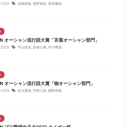
1/7/23
浅尾桃香
,
瓶野神音
,
黒田楓和
N
NN オーシャン流行語大賞「言葉オーシャン部門」
1/7/23
平山真衣
,
折坂心春
,
早川夢菜
N
NN オーシャン流行語大賞「物オーシャン部門」
1/7/23
佐月愛果
,
芳野心咲
,
隅野和奏
N
N プロ野球女子会2021 タイガー桜