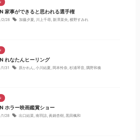
N
NN 家事ができると思われる選手権
1/2/28
加藤夕夏
,
川上千尋
,
新澤菜央
,
横野すみれ
N
NN れなたんヒーリング
1/1/31
原かれん
,
小川結夏
,
岡本怜奈
,
杉浦琴音
,
隅野和奏
N
NN ホラー映画鑑賞ショー
1/1/28
出口結菜
,
南羽諒
,
眞鍋杏樹
,
黒田楓和