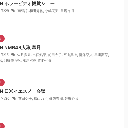
NN ホラービデオ観賞ショー
1/5/28
南羽諒
,
和田海佑
,
小嶋花梨
,
眞鍋杏樹
N
N NMB48人狼 皐月
1/5/15
佐月愛果
,
出口結菜
,
前田令子
,
平山真衣
,
新澤菜央
,
早川夢菜
,
巴
,
河野奈々帆
,
浅尾桃香
,
隅野和奏
N
NN 日米イエスノー会談
1/4/30
前田令子
,
梅山恋和
,
眞鍋杏樹
,
芳野心咲
N