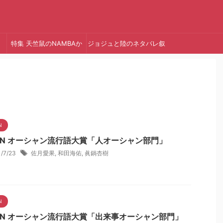
特集 天竺鼠のNAMBAか
ジョジュと陸のネタバレ叙
っ!
述トリック
N
NN オーシャン流行語大賞「人オーシャン部門」
1/7/23
佐月愛果
,
和田海佑
,
眞鍋杏樹
N
NN オーシャン流行語大賞「出来事オーシャン部門」