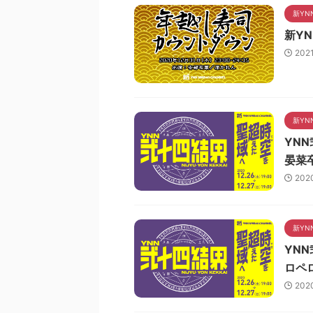
新YN
新Y
202
新YN
YNN
晏菜
202
新YN
YN
ロペ
202