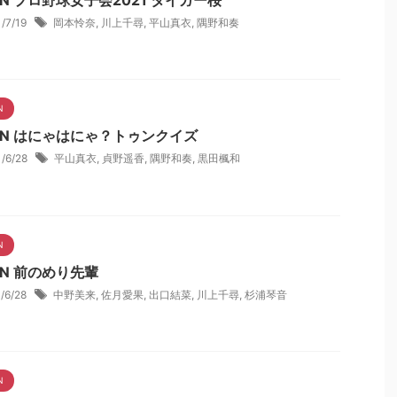
1/7/19
岡本怜奈
,
川上千尋
,
平山真衣
,
隅野和奏
N
NN はにゃはにゃ？トゥンクイズ
1/6/28
平山真衣
,
貞野遥香
,
隅野和奏
,
黒田楓和
N
NN 前のめり先輩
1/6/28
中野美来
,
佐月愛果
,
出口結菜
,
川上千尋
,
杉浦琴音
N