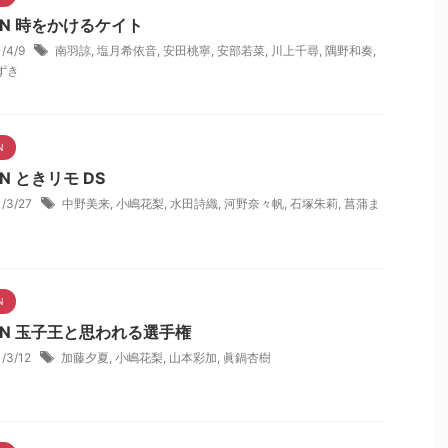
NN 時をかけるケイト
1/4/9
南羽諒
,
塩月希依音
,
安田桃寧
,
安部若菜
,
川上千尋
,
隅野和奏
,
ずき
N
N ときリモ DS
1/3/27
中野美来
,
小嶋花梨
,
水田詩織
,
河野奈々帆
,
石塚朱莉
,
菖蒲ま
N
NN 玉子王と思われる選手権
1/3/12
加藤夕夏
,
小嶋花梨
,
山本彩加
,
眞鍋杏樹